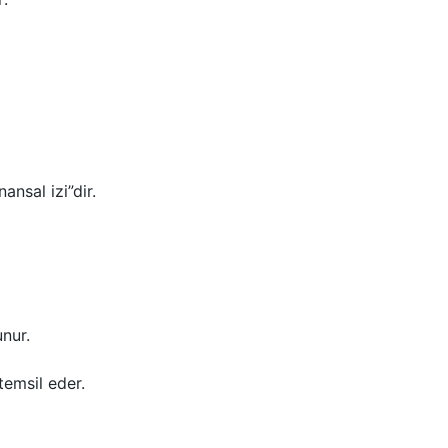
ansal izi”dir.
unur.
temsil eder.