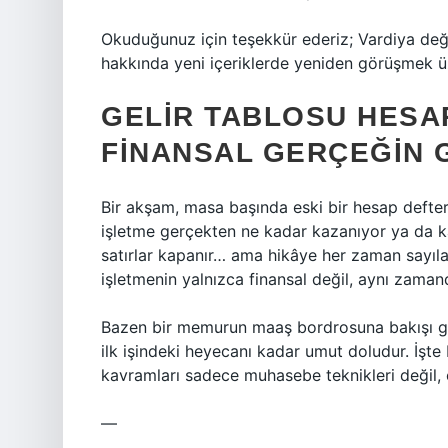
Okuduğunuz için teşekkür ederiz; Vardiya değiş
hakkında yeni içeriklerde yeniden görüşmek ü
GELIR TABLOSU HESA
FINANSAL GERÇEĞIN
Bir akşam, masa başında eski bir hesap defter
işletme gerçekten ne kadar kazanıyor ya da k
satırlar kapanır… ama hikâye her zaman sayılard
işletmenin yalnızca finansal değil, aynı zamanda
Bazen bir memurun maaş bordrosuna bakışı gi
ilk işindeki heyecanı kadar umut doludur. İşt
kavramları
sadece muhasebe teknikleri değil,
—