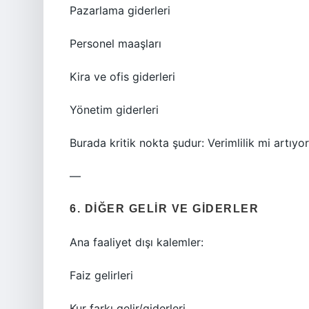
Pazarlama giderleri
Personel maaşları
Kira ve ofis giderleri
Yönetim giderleri
Burada kritik nokta şudur: Verimlilik mi artı
—
6. DIĞER GELIR VE GIDERLER
Ana faaliyet dışı kalemler:
Faiz gelirleri
Kur farkı gelir/giderleri