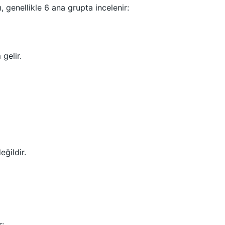
 genellikle 6 ana grupta incelenir:
gelir.
ğildir.
r: