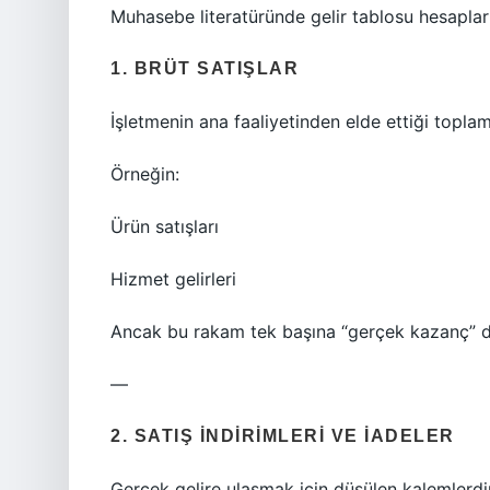
Muhasebe literatüründe gelir tablosu hesapları,
1. BRÜT SATIŞLAR
İşletmenin ana faaliyetinden elde ettiği toplam 
Örneğin:
Ürün satışları
Hizmet gelirleri
Ancak bu rakam tek başına “gerçek kazanç” de
—
2. SATIŞ İNDIRIMLERI VE İADELER
Gerçek gelire ulaşmak için düşülen kalemlerdi