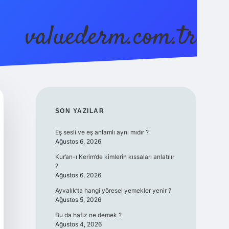
valuederm.com.tr
betci
vdcasino güncel giriş
ilbet casino
ilbet yeni giriş
Bete
SIDEBAR
SON YAZILAR
Eş sesli ve eş anlamlı aynı mıdır ?
Ağustos 6, 2026
Kur’an-ı Kerim’de kimlerin kıssaları anlatılır
?
Ağustos 6, 2026
Ayvalık’ta hangi yöresel yemekler yenir ?
Ağustos 5, 2026
Bu da hafız ne demek ?
Ağustos 4, 2026