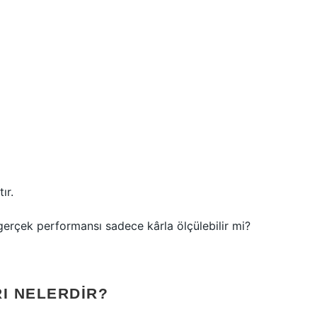
ır.
 gerçek performansı sadece kârla ölçülebilir mi?
RI NELERDIR?