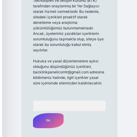
Teknolojileri ve İletişim Kurumu (BTK)
tarafından onaylanmış bir Yer Sağlayıcı
olarak hizmet vermektedir. Bu nedenle,
sitedeki içerikleri proaktif olarak
denetleme veya araştırma
yükümlülüğümüz bulunmamaktadır.
Ancak, üyelerimiz yazdıkları içeriklerin
sorumluluğunu taşımakta olup, siteye üye
olarak bu sorumluluğu kabul etmiş
sayılırlar.
Hukuka ve yasal düzenlemelere aykırı
olduğunu düşündüğünüz içerikleri,
backlinkpanelicomtr@gmail.com
adresine
bildirmeniz halinde, ilgili içerikler yasal
süre içerisinde sitemizden kaldırılacaktır.
Arama