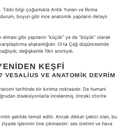
. Tıbbi bilgi çoğunlukla Antik Yunan ve Roma
durum, boyun gibi ince anatomik yapıların detaylı
 elması gibi yapıların “küçük” ya da “büyük” olarak
karşılaştırma alışkanlığıdır. Orta Çağ düşüncesinde
lıydı; değişkenlik fikri sınırlıydı.
YENIDEN KEŞFI
 VESALIUS VE ANATOMIK DEVRIM
natomi tarihinde bir kırılma noktasıdır. De humani
ğrudan diseksiyonlarla incelenmiş, önceki otorite
ıntılı şekilde temsil edilir. Ancak dikkat çekici olan, bu
yade işlevinin öne çıkmasıdır: ses üretimi ve hava