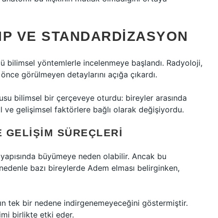
TIP VE STANDARDIZASYON
ü bilimsel yöntemlerle incelenmeye başlandı. Radyoloji,
 önce görülmeyen detaylarını açığa çıkardı.
 bilimsel bir çerçeveye oturdu: bireyler arasında
l ve gelişimsel faktörlere bağlı olarak değişiyordu.
 GELIŞIM SÜREÇLERI
k yapısında büyümeye neden olabilir. Ancak bu
 nedenle bazı bireylerde Adem elması belirginken,
ığın tek bir nedene indirgenemeyeceğini göstermiştir.
i birlikte etki eder.