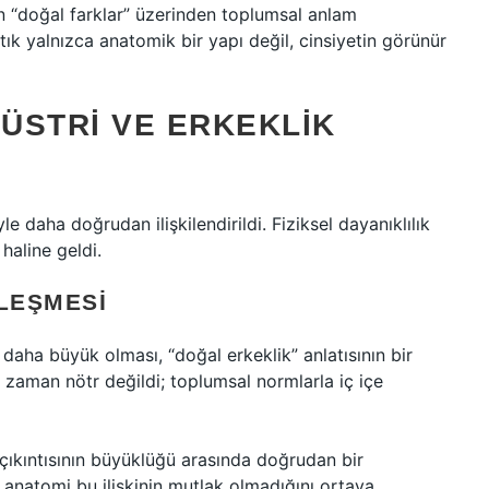
 “doğal farklar” üzerinden toplumsal anlam
ık yalnızca anatomik bir yapı değil, cinsiyetin görünür
NDÜSTRI VE ERKEKLIK
e daha doğrudan ilişkilendirildi. Fiziksel dayanıklılık
 haline geldi.
LEŞMESI
 daha büyük olması, “doğal erkeklik” anlatısının bir
r zaman nötr değildi; toplumsal normlarla iç içe
ak çıkıntısının büyüklüğü arasında doğrudan bir
anatomi bu ilişkinin mutlak olmadığını ortaya