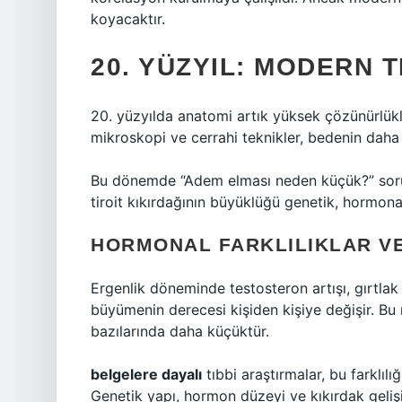
koyacaktır.
20. YÜZYIL: MODERN 
20. yüzyılda anatomi artık yüksek çözünürlükl
mikroskopi ve cerrahi teknikler, bedenin daha
Bu dönemde “Adem elması neden küçük?” sorusu
tiroit kıkırdağının büyüklüğü genetik, hormona
HORMONAL FARKLILIKLAR VE
Ergenlik döneminde testosteron artışı, gırtla
büyümenin derecesi kişiden kişiye değişir. Bu
bazılarında daha küçüktür.
belgelere dayalı
tıbbi araştırmalar, bu farklıl
Genetik yapı, hormon düzeyi ve kıkırdak gelişim