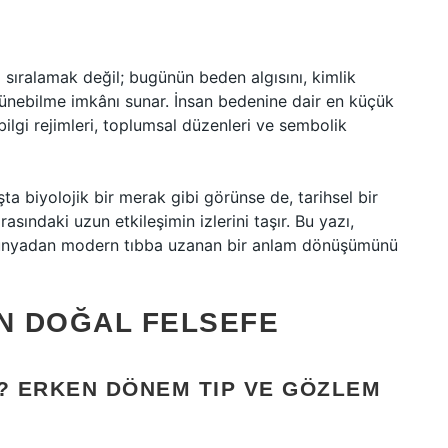
 sıralamak değil; bugünün beden algısını, kimlik
üşünebilme imkânı sunar. İnsan bedenine dair en küçük
bilgi rejimleri, toplumsal düzenleri ve sembolik
a biyolojik bir merak gibi görünse de, tarihsel bir
asındaki uzun etkileşimin izlerini taşır. Bu yazı,
k dünyadan modern tıbba uzanan bir anlam dönüşümünü
IN DOĞAL FELSEFE
? ERKEN DÖNEM TIP VE GÖZLEM