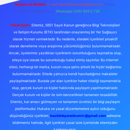
Reklam ve İletişim:
E-mail:
backlinkpaneli@gmail.com
Teams:
forumhizmeti@gmail.com
Whatsapp: 0262 606 0 726
Telegram:
@karabul
Yasal Uyarı:
Sitemiz, 5651 Sayılı Kanun gereğince Bilgi Teknolojileri
ve İletişim Kurumu (BTK) tarafından onaylanmış bir Yer Sağlayıcı
olarak hizmet vermektedir. Bu nedenle, sitedeki içerikleri proaktif
olarak denetleme veya araştırma yükümlülüğümüz bulunmamaktadır.
Ancak, üyelerimiz yazdıkları içeriklerin sorumluluğunu taşımakta olup,
siteye üye olarak bu sorumluluğu kabul etmiş sayılırlar. Bu internet
sitesi, herhangi bir marka, kurum veya şahıs şirketi ile hiçbir bağlantısı
bulunmamaktadır. Sitede yalnızca kendi hazırladığımız makaleler
paylaşılmaktadır. Burada yer alan içerikler haber niteliği taşımamakta
olup, gerçek kurum ve kişiler hakkında paylaşım yapılmamaktadır.
Gerçek kurum ve kişiler ile isim benzerlikleri tamamen tesadüfidir.
Sitemiz, kar amacı gütmeyen ve tamamen ücretsiz bir bilgi paylaşım
platformudur. Hukuka ve yasal düzenlemelere aykırı olduğunu
düşündüğünüz içerikleri,
backlinkpanelicomtr@gmail.com
adresine
bildirmeniz halinde, ilgili içerikler yasal süre içerisinde sitemizden
kaldırılacaktır.