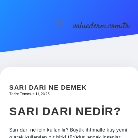
valuederm.com.tr
menüyü
aç
Anasayfa
Gizlilik Politikası
Yasal Uyarı
SARI DARI NE DEMEK
Tarih: Temmuz 11, 2025
SARI DARI NEDIR?
Sarı darı ne için kullanılır? Büyük ihtimalle kuş yemi
olarak kullanılan bir bitki türüdür, ancak insanlar