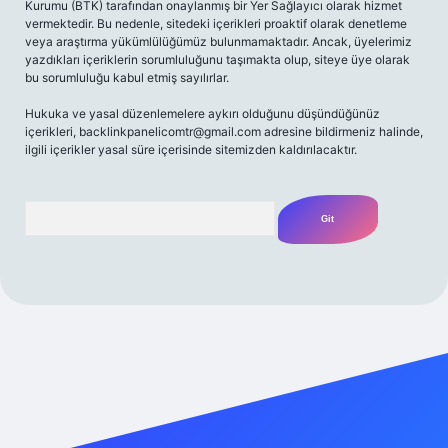
Kurumu (BTK) tarafından onaylanmış bir Yer Sağlayıcı olarak hizmet
vermektedir. Bu nedenle, sitedeki içerikleri proaktif olarak denetleme
veya araştırma yükümlülüğümüz bulunmamaktadır. Ancak, üyelerimiz
yazdıkları içeriklerin sorumluluğunu taşımakta olup, siteye üye olarak
bu sorumluluğu kabul etmiş sayılırlar.
Hukuka ve yasal düzenlemelere aykırı olduğunu düşündüğünüz
içerikleri,
backlinkpanelicomtr@gmail.com
adresine bildirmeniz halinde,
ilgili içerikler yasal süre içerisinde sitemizden kaldırılacaktır.
Arama
etexper giriş adresi
betexper.xyz
m elexbet