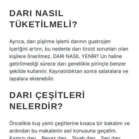
DARI NASIL
TÜKETILMELI?
Ayrıca, darı pişirme işlemi darının guatrojen
içeriğini artırır, bu nedenle darı tiroid sorunları olan
kişilere önerilmez. DARI NASIL YENİR? Un haline
getirilmediği sürece darı genellikle pirinçle benzer
şekilde kullanılır. Kaynatıldıktan sonra salatalara ve
lapalara eklenebilir.
DARI ÇEŞITLERI
NELERDIR?
Öncelikle kuş yemi çeşitlerine kısaca bir bakalım ve
ardından bu makalenin asıl konusuna geçelim.
Kırmızı darı… Beyaz darı… Siyah darı… Sarı darı…