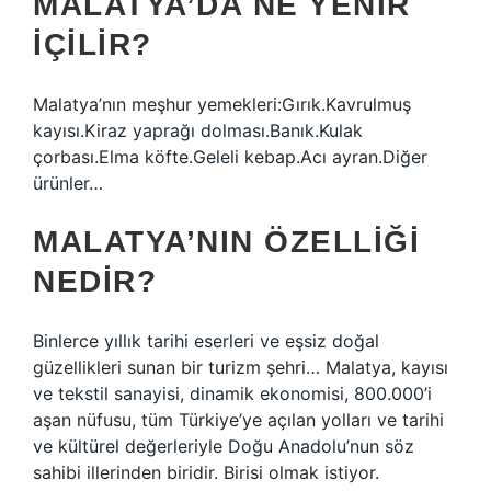
MALATYA’DA NE YENIR
IÇILIR?
Malatya’nın meşhur yemekleri:Gırık.Kavrulmuş
kayısı.Kiraz yaprağı dolması.Banık.Kulak
çorbası.Elma köfte.Geleli kebap.Acı ayran.Diğer
ürünler…
MALATYA’NIN ÖZELLIĞI
NEDIR?
Binlerce yıllık tarihi eserleri ve eşsiz doğal
güzellikleri sunan bir turizm şehri… Malatya, kayısı
ve tekstil sanayisi, dinamik ekonomisi, 800.000’i
aşan nüfusu, tüm Türkiye’ye açılan yolları ve tarihi
ve kültürel değerleriyle Doğu Anadolu’nun söz
sahibi illerinden biridir. Birisi olmak istiyor.