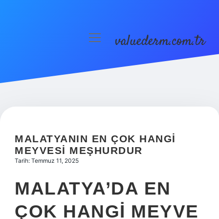
valuederm.com.tr
menüyü
aç
Anasayfa
Gizlilik Politikası
Yasal Uyarı
MALATYANIN EN ÇOK HANGI
MEYVESI MEŞHURDUR
Tarih: Temmuz 11, 2025
MALATYA’DA EN
ÇOK HANGI MEYVE