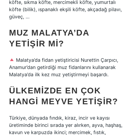
köfte, sıkma köfte, mercimekli köfte, yumurtalı
köfte (bilik), ıspanaklı ekşili köfte, akçadağ pilavı,
güveç, …
MUZ MALATYA’DA
YETIŞIR MI?
Malatya’da fidan yetiştiricisi Nurettin Çarpıcı,
Anamur’dan getirdiği muz fidanlarını kullanarak
Malatya’da ilk kez muz yetiştirmeyi başardı.
ÜLKEMIZDE EN ÇOK
HANGI MEYVE YETIŞIR?
Türkiye, dünyada fındık, kiraz, incir ve kayısı
üretiminde birinci sırada yer alırken, ayva, haşhaş,
kavun ve karpuzda ikinci; mercimek, fıstık,