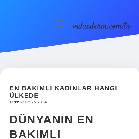
valuederm.com.tr
menüyü
aç
Anasayfa
Gizlilik Politikası
Yasal Uyarı
EN BAKIMLI KADINLAR HANGI
ÜLKEDE
Tarih: Kasım 26, 2024
DÜNYANIN EN
BAKIMLI