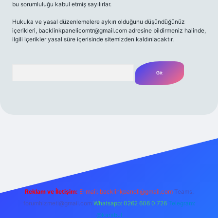
bu sorumluluğu kabul etmiş sayılırlar.
Hukuka ve yasal düzenlemelere aykırı olduğunu düşündüğünüz
içerikleri,
backlinkpanelicomtr@gmail.com
adresine bildirmeniz halinde,
ilgili içerikler yasal süre içerisinde sitemizden kaldırılacaktır.
Arama
t yeni giriş
Betexper giriş adresi
betexper.xyz
m elexbet
Reklam ve İletişim:
E-mail:
backlinkpaneli@gmail.com
Teams:
forumhizmeti@gmail.com
Whatsapp: 0262 606 0 726
Telegram:
@karabul