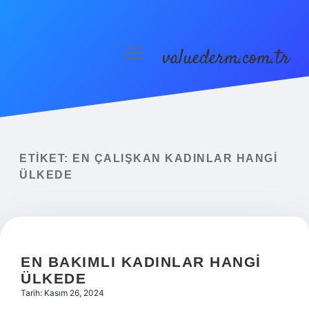
valuederm.com.tr
menüyü
aç
Anasayfa
Gizlilik Politikası
Yasal Uyarı
ETIKET:
EN ÇALIŞKAN KADINLAR HANGI
ÜLKEDE
EN BAKIMLI KADINLAR HANGI
ÜLKEDE
Tarih: Kasım 26, 2024