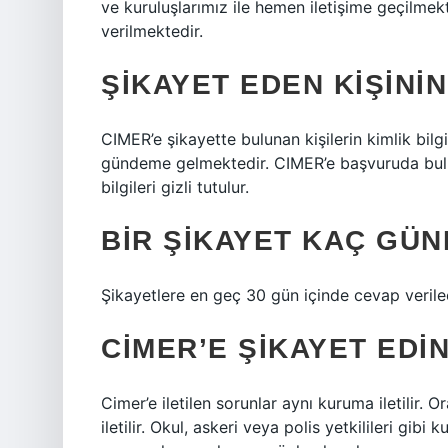
ve kuruluşlarımız ile hemen iletişime geçilmek
verilmektedir.
ŞIKAYET EDEN KIŞININ
CIMER’e şikayette bulunan kişilerin kimlik bilg
gündeme gelmektedir. CIMER’e başvuruda bul
bilgileri gizli tutulur.
BIR ŞIKAYET KAÇ GÜ
Şikayetlere en geç 30 gün içinde cevap verilec
CİMER’E ŞIKAYET EDI
Cimer’e iletilen sorunlar aynı kuruma iletilir. O
iletilir. Okul, askeri veya polis yetkilileri gibi