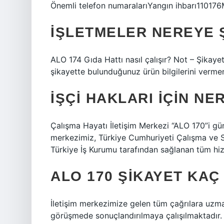
Önemli telefon numaralarıYangın ihbarı110176
İŞLETMELER NEREYE Ş
ALO 174 Gıda Hattı nasıl çalışır? Not – Şikayet
şikayette bulunduğunuz ürün bilgilerini vermen
İŞÇI HAKLARI IÇIN N
Çalışma Hayatı İletişim Merkezi “ALO 170”i günü
merkezimiz, Türkiye Cumhuriyeti Çalışma ve S
Türkiye İş Kurumu tarafından sağlanan tüm hiz
ALO 170 ŞIKAYET KA
İletişim merkezimize gelen tüm çağrılara uzma
görüşmede sonuçlandırılmaya çalışılmaktadır.