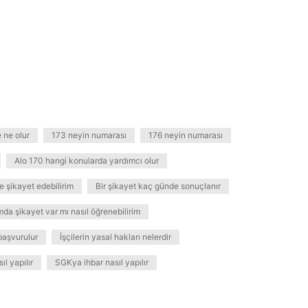
 ne olur
173 neyin numarası
176 neyin numarası
Alo 170 hangi konularda yardımcı olur
ye şikayet edebilirim
Bir şikayet kaç günde sonuçlanır
da şikayet var mı nasıl öğrenebilirim
 başvurulur
İşçilerin yasal hakları nelerdir
ıl yapılır
SGKya ihbar nasıl yapılır