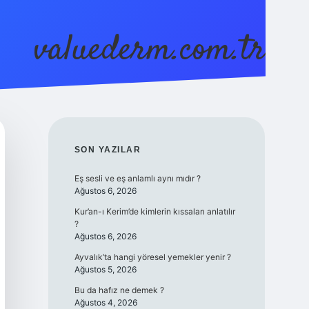
valuederm.com.tr
betci
vdcasino güncel giriş
ilbet casino
ilbet 
SIDEBAR
SON YAZILAR
Eş sesli ve eş anlamlı aynı mıdır ?
Ağustos 6, 2026
Kur’an-ı Kerim’de kimlerin kıssaları anlatılır
?
Ağustos 6, 2026
Ayvalık’ta hangi yöresel yemekler yenir ?
Ağustos 5, 2026
Bu da hafız ne demek ?
Ağustos 4, 2026