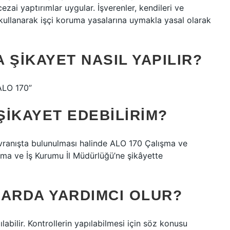
zai yaptırımlar uygular. İşverenler, kendileri ve
i kullanarak işçi koruma yasalarına uymakla yasal olarak
 ŞIKAYET NASIL YAPILIR?
“ALO 170”
ŞIKAYET EDEBILIRIM?
avranışta bulunulması halinde ALO 170 Çalışma ve
şma ve İş Kurumu İl Müdürlüğü’ne şikâyette
LARDA YARDIMCI OLUR?
labilir. Kontrollerin yapılabilmesi için söz konusu