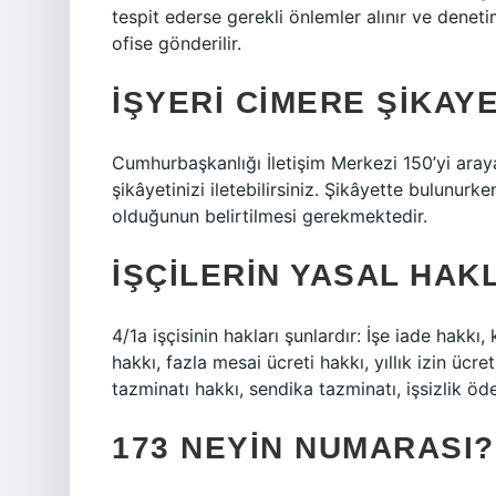
tespit ederse gerekli önlemler alınır ve denet
ofise gönderilir.
İŞYERI CIMERE ŞIKAYE
Cumhurbaşkanlığı İletişim Merkezi 150’yi ara
şikâyetinizi iletebilirsiniz. Şikâyette bulunurken
olduğunun belirtilmesi gerekmektedir.
İŞÇILERIN YASAL HAK
4/1a işçisinin hakları şunlardır: İşe iade hakkı
hakkı, fazla mesai ücreti hakkı, yıllık izin ücre
tazminatı hakkı, sendika tazminatı, işsizlik öd
173 NEYIN NUMARASI?