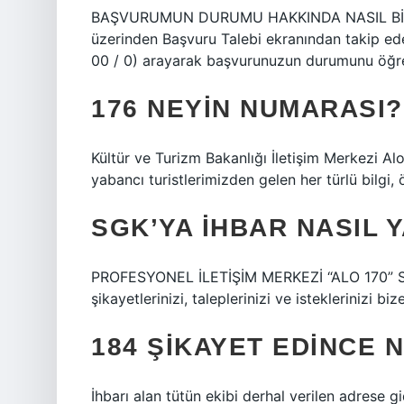
BAŞVURUMUN DURUMU HAKKINDA NASIL BİLGİ 
üzerinden Başvuru Talebi ekranından takip ede
00 / 0) arayarak başvurunuzun durumunu öğren
176 NEYIN NUMARASI?
Kültür ve Turizm Bakanlığı İletişim Merkezi Alo
yabancı turistlerimizden gelen her türlü bilgi,
SGK’YA IHBAR NASIL Y
PROFESYONEL İLETİŞİM MERKEZİ “ALO 170” Soruları
şikayetlerinizi, taleplerinizi ve isteklerinizi bize
184 ŞIKAYET EDINCE 
İhbarı alan tütün ekibi derhal verilen adrese gi