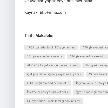
ve uyarılar yapılır veya önlemler alınır.
Kaynak:
EkoFirma.com
Tarih:
Makaleler
170 ihbar edenin kimliği açıklanır mı
170 şikayet edince
181 şikayet edince ne olur
184 şikayet edince ne olur
Alo 170 şikayet kaç günde sonuçlanır
Bir işyerini nere
Çalışma Bakanlığına şikayet nasıl yapılır
Cimere hakkım
CİMERe şikayet edince ne olur
İşçi hakları için nereye
İşletmeler nereye şikayet edilir
İşyeri cimere şikayet nas
Şikayet eden kişinin kimliği açıklanır mı