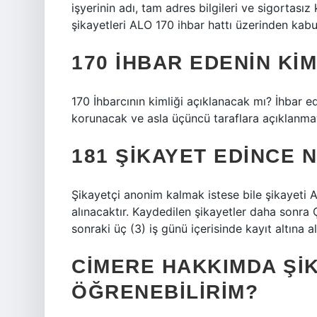
işyerinin adı, tam adres bilgileri ve sigortasız
şikayetleri ALO 170 ihbar hattı üzerinden kabul 
170 IHBAR EDENIN KIM
170 İhbarcının kimliği açıklanacak mı? İhbar ed
korunacak ve asla üçüncü taraflara açıklanma
181 ŞIKAYET EDINCE 
Şikayetçi anonim kalmak istese bile şikayeti Al
alınacaktır. Kaydedilen şikayetler daha sonra ÇŞİ
sonraki üç (3) iş günü içerisinde kayıt altına al
CIMERE HAKKIMDA ŞIK
ÖĞRENEBILIRIM?