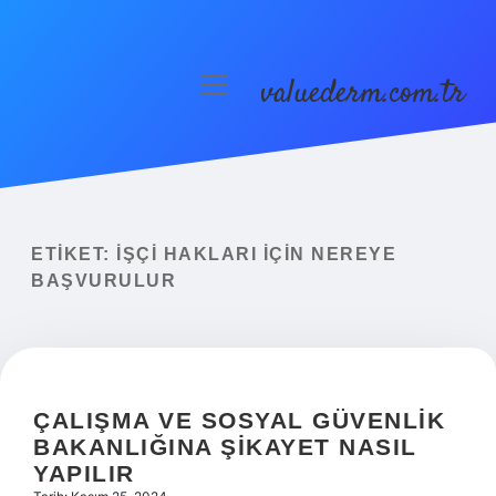
valuederm.com.tr
menüyü
aç
Anasayfa
Gizlilik Politikası
Yasal Uyarı
ETIKET:
İŞÇI HAKLARI IÇIN NEREYE
BAŞVURULUR
ÇALIŞMA VE SOSYAL GÜVENLIK
BAKANLIĞINA ŞIKAYET NASIL
YAPILIR