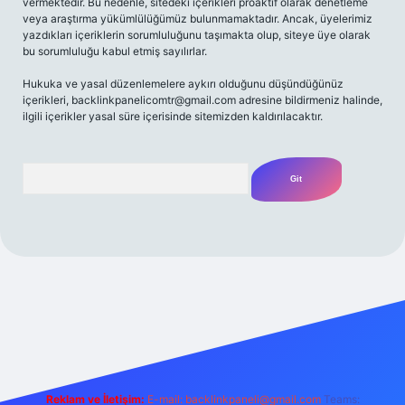
vermektedir. Bu nedenle, sitedeki içerikleri proaktif olarak denetleme
veya araştırma yükümlülüğümüz bulunmamaktadır. Ancak, üyelerimiz
yazdıkları içeriklerin sorumluluğunu taşımakta olup, siteye üye olarak
bu sorumluluğu kabul etmiş sayılırlar.
Hukuka ve yasal düzenlemelere aykırı olduğunu düşündüğünüz
içerikleri,
backlinkpanelicomtr@gmail.com
adresine bildirmeniz halinde,
ilgili içerikler yasal süre içerisinde sitemizden kaldırılacaktır.
Arama
et yeni giriş
Betexper giriş adresi
betexper.xyz
m elexbet
Reklam ve İletişim:
E-mail:
backlinkpaneli@gmail.com
Teams: