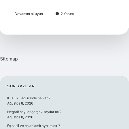
Çalışma
Devamını okuyun
2 Yorum
Ve
Sosyal
Güvenlik
Bakanlığına
Şikayet
Nasıl
Yapılır
Sitemap
SIDEBAR
SON YAZILAR
Kuzu kulağı içinde ne var ?
Ağustos 8, 2026
Negatif sayılar gerçek sayılar mı ?
Ağustos 8, 2026
Eş sesli ve eş anlamlı aynı mıdır ?