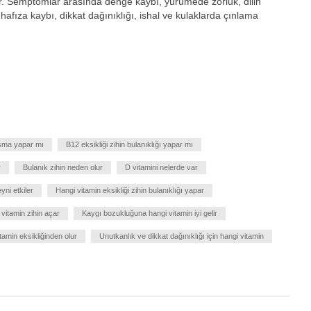
ler. Semptomlar arasında denge kaybı, yürümede zorluk, dilin
hafıza kaybı, dikkat dağınıklığı, ishal ve kulaklarda çınlama
uşma yapar mı
B12 eksikliği zihin bulanıklığı yapar mı
r
Bulanık zihin neden olur
D vitamini nelerde var
yni etkiler
Hangi vitamin eksikliği zihin bulanıklığı yapar
vitamin zihin açar
Kaygı bozukluğuna hangi vitamin iyi gelir
itamin eksikliğinden olur
Unutkanlık ve dikkat dağınıklığı için hangi vitamin