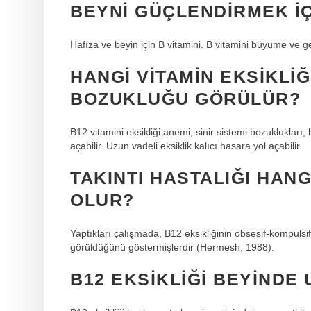
BEYNI GÜÇLENDIRMEK IÇ
Hafıza ve beyin için B vitamini. B vitamini büyüme ve ge
HANGI VITAMIN EKSIKLIĞ
BOZUKLUĞU GÖRÜLÜR?
B12 vitamini eksikliği anemi, sinir sistemi bozuklukları,
açabilir. Uzun vadeli eksiklik kalıcı hasara yol açabilir.
TAKINTI HASTALIĞI HANG
OLUR?
Yaptıkları çalışmada, B12 eksikliğinin obsesif-kompulsi
görüldüğünü göstermişlerdir (Hermesh, 1988).
B12 EKSIKLIĞI BEYINDE