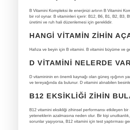
B Vitamini Kompleksi ile enerjinizi artırın B Vitamini 
bir rol oynar. B vitaminleri içerir: B12, B6, B1, B2, B3, B
üretimi ve ruh hali düzenlemesi için gereklidir.
HANGI VITAMIN ZIHIN AÇ
Hafıza ve beyin için B vitamini. B vitamini büyüme ve ge
D VITAMINI NELERDE VA
D vitamininin en önemli kaynağı olan güneş ışığının ya
ve tereyağında da bulunur. D vitamini alınabilen besinle
B12 EKSIKLIĞI ZIHIN BU
B12 vitamini eksikliği zihinsel performansı etkileyen b
yeteneklerin azalmasına neden olur. Bir kişi unutkanlık
sorunlar yaşıyorsa, B12 vitamini için test yaptırması ger