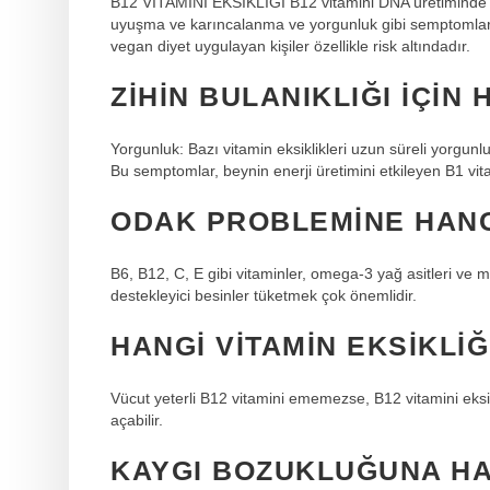
B12 VİTAMİNİ EKSİKLİĞİ B12 vitamini DNA üretiminde rol 
uyuşma ve karıncalanma ve yorgunluk gibi semptomlara 
vegan diyet uygulayan kişiler özellikle risk altındadır.
ZIHIN BULANIKLIĞI IÇIN 
Yorgunluk: Bazı vitamin eksiklikleri uzun süreli yorgunluğ
Bu semptomlar, beynin enerji üretimini etkileyen B1 vitam
ODAK PROBLEMINE HANGI
B6, B12, C, E gibi vitaminler, omega-3 yağ asitleri ve
destekleyici besinler tüketmek çok önemlidir.
HANGI VITAMIN EKSIKLIĞ
Vücut yeterli B12 vitamini ememezse, B12 vitamini eksikl
açabilir.
KAYGI BOZUKLUĞUNA HAN