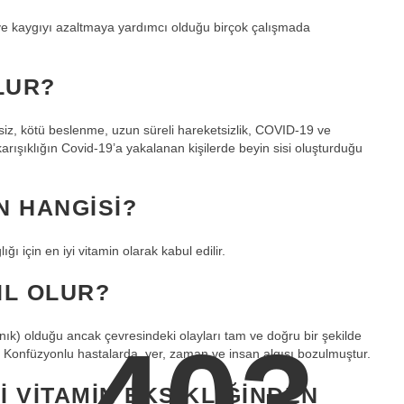
i ve kaygıyı azaltmaya yardımcı olduğu birçok çalışmada
LUR?
zersiz, kötü beslenme, uzun süreli hareketsizlik, COVID-19 ve
rışıklığın Covid-19’a yakalanan kişilerde beyin sisi oluşturduğu
IN HANGISI?
ığı için en iyi vitamin olarak kabul edilir.
IL OLUR?
403
yanık) olduğu ancak çevresindeki olayları tam ve doğru bir şekilde
Konfüzyonlu hastalarda, yer, zaman ve insan algısı bozulmuştur.
I VITAMIN EKSIKLIĞINDEN