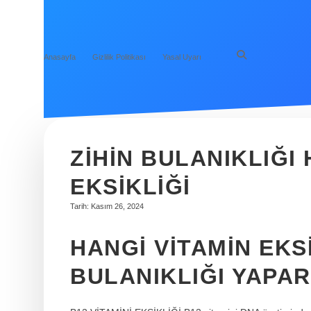
Anasayfa
Gizlilik Politikası
Yasal Uyarı
ZIHIN BULANIKLIĞI 
EKSIKLIĞI
Tarih: Kasım 26, 2024
HANGI VITAMIN EKSI
BULANIKLIĞI YAPA