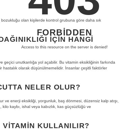
f bozukluğu olan kişilerde kontrol grubuna göre daha sık
FORBIDDEN
AĞINIKLIĞI IÇIN HANGI
Access to this resource on the server is denied!
 ve geçici unutkanlığa yol açabilir. Bu vitamin eksikliğinin farkında
 hastalık olarak düşünülmemelidir. İnsanlar çeşitli faktörler
CUTTA NELER OLUR?
ur ve enerji eksikliği, yorgunluk, baş dönmesi, düzensiz kalp atışı,
 kilo kaybı, ishal veya kabızlık, kas güçsüzlüğü ve
 VITAMIN KULLANILIR?