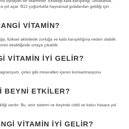
oynayan bir vitamindir. Eksikliği kafa karışıklığı, unutkanlık,
yol açar. B12 çoğunlukla hayvansal gıdalardan geldiği için
HANGI VITAMIN?
a, fiziksel aktivitede zorluğa ve kafa karışıklığına neden olabilir.
ini eksikliğinde ortaya çıkabilir.
 VITAMIN IYI GELIR?
 magnezyum, çinko gibi mineralleri içeren konsantrasyonu
I BEYNI ETKILER?
iği vardır. Bu, sinir sistemi ve beyinde ciddi ve kalıcı hasara yol
GI VITAMIN IYI GELIR?