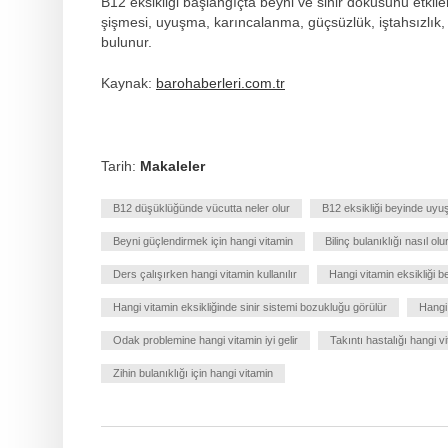
B12 eksikliği başlangıçta beyni ve sinir dokusunu etki
şişmesi, uyuşma, karıncalanma, güçsüzlük, iştahsızlık, 
bulunur.
Kaynak:
barohaberleri.com.tr
Tarih:
Makaleler
B12 düşüklüğünde vücutta neler olur
B12 eksikliği beyinde uy
Beyni güçlendirmek için hangi vitamin
Bilinç bulanıklığı nasıl olu
Ders çalışırken hangi vitamin kullanılır
Hangi vitamin eksikliği be
Hangi vitamin eksikliğinde sinir sistemi bozukluğu görülür
Hangi 
Odak problemine hangi vitamin iyi gelir
Takıntı hastalığı hangi v
Zihin bulanıklığı için hangi vitamin