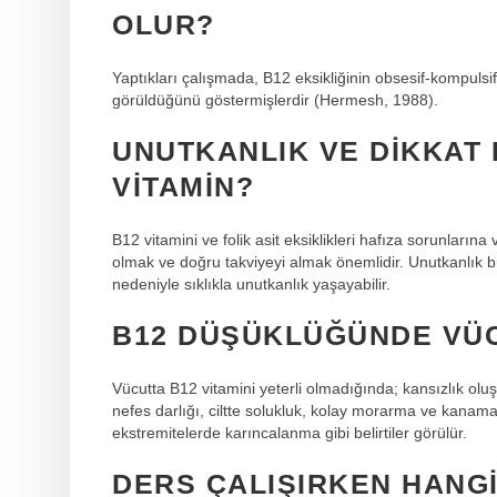
OLUR?
Yaptıkları çalışmada, B12 eksikliğinin obsesif-kompulsi
görüldüğünü göstermişlerdir (Hermesh, 1988).
UNUTKANLIK VE DIKKAT D
VITAMIN?
B12 vitamini ve folik asit eksiklikleri hafıza sorunlarına
olmak ve doğru takviyeyi almak önemlidir. Unutkanlık bir
nedeniyle sıklıkla unutkanlık yaşayabilir.
B12 DÜŞÜKLÜĞÜNDE VÜ
Vücutta B12 vitamini yeterli olmadığında; kansızlık oluş
nefes darlığı, ciltte solukluk, kolay morarma ve kanama,
ekstremitelerde karıncalanma gibi belirtiler görülür.
DERS ÇALIŞIRKEN HANGI