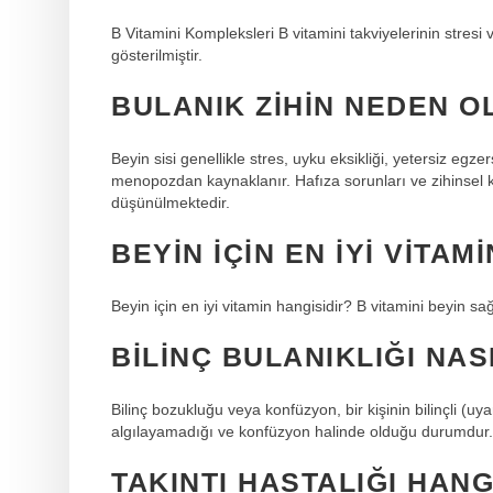
B Vitamini Kompleksleri B vitamini takviyelerinin stres
gösterilmiştir.
BULANIK ZIHIN NEDEN O
Beyin sisi genellikle stres, uyku eksikliği, yetersiz eg
menopozdan kaynaklanır. Hafıza sorunları ve zihinsel ka
düşünülmektedir.
BEYIN IÇIN EN IYI VITAM
Beyin için en iyi vitamin hangisidir? B vitamini beyin sağl
BILINÇ BULANIKLIĞI NAS
Bilinç bozukluğu veya konfüzyon, bir kişinin bilinçli (u
algılayamadığı ve konfüzyon halinde olduğu durumdur. 
TAKINTI HASTALIĞI HANG