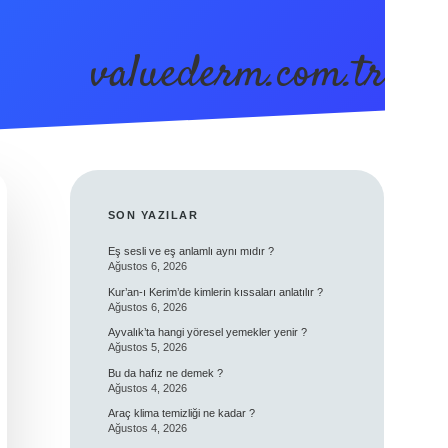
valuederm.com.tr
SIDEBAR
SON YAZILAR
Eş sesli ve eş anlamlı aynı mıdır ?
Ağustos 6, 2026
Kur’an-ı Kerim’de kimlerin kıssaları anlatılır ?
Ağustos 6, 2026
Ayvalık’ta hangi yöresel yemekler yenir ?
Ağustos 5, 2026
Bu da hafız ne demek ?
Ağustos 4, 2026
Araç klima temizliği ne kadar ?
Ağustos 4, 2026