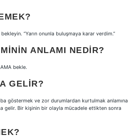
DEMEK?
 bekleyin. “Yarın onunla buluşmaya karar verdim.”
MININ ANLAMI NEDIR?
KLAMA bekle.
A GELIR?
çaba göstermek ve zor durumlardan kurtulmak anlamına
a gelir. Bir kişinin bir olayla mücadele ettikten sonra
MEK?