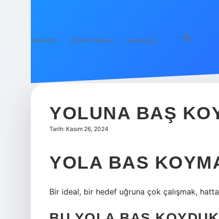
Anasayfa
Gizlilik Politikası
Yasal Uyarı
YOLUNA BAŞ KO
Tarih: Kasım 26, 2024
YOLA BAS KOYM
Bir ideal, bir hedef uğruna çok çalışmak, hat
BU YOLA BAŞ KOYDUK