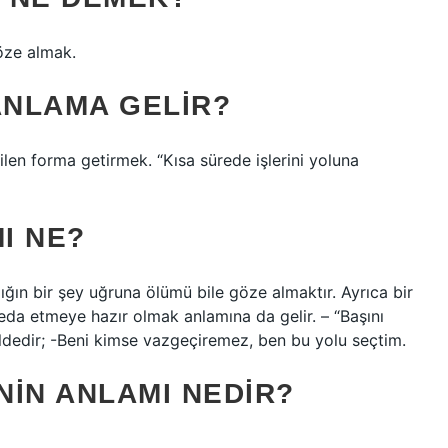
göze almak.
NLAMA GELIR?
ilen forma getirmek. “Kısa sürede işlerini yoluna
I NE?
ığın bir şey uğruna ölümü bile göze almaktır. Ayrıca bir
eda etmeye hazır olmak anlamına da gelir. – “Başını
ldedir; -Beni kimse vazgeçiremez, ben bu yolu seçtim.
NIN ANLAMI NEDIR?