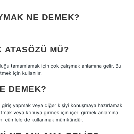
OYMAK NE DEMEK?
K ATASÖZÜ MÜ?
uluğu tamamlamak için çok çalışmak anlamına gelir. Bu
ek için kullanılır.
NE DEMEK?
giriş yapmak veya diğer kişiyi konuşmaya hazırlamak
latmak veya konuya girmek için içeri girmek anlamına
mleri cümlelerde kullanmak mümkündür.