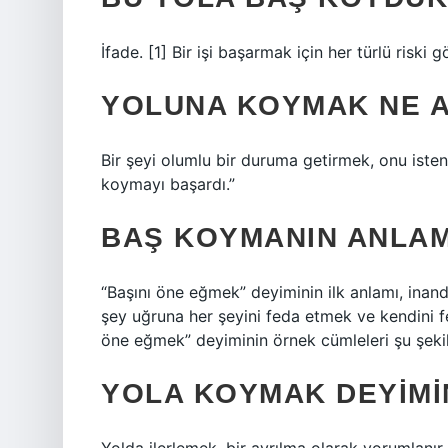
İfade. [1] Bir işi başarmak için her türlü riski 
YOLUNA KOYMAK NE A
Bir şeyi olumlu bir duruma getirmek, onu isten
koymayı başardı.”
BAŞ KOYMANIN ANLAM
“Başını öne eğmek” deyiminin ilk anlamı, inand
şey uğruna her şeyini feda etmek ve kendini f
öne eğmek” deyiminin örnek cümleleri şu şeki
YOLA KOYMAK DEYIMI