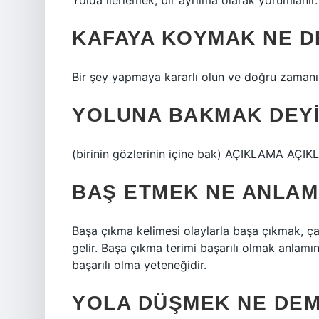
Yolda ilerlemek, bir ayrılma olarak yorumlanır.
KAFAYA KOYMAK NE 
Bir şey yapmaya kararlı olun ve doğru zamanı
YOLUNA BAKMAK DEYI
(birinin gözlerinin içine bak) AÇIKLAMA AÇI
BAŞ ETMEK NE ANLAM
Başa çıkma kelimesi olaylarla başa çıkmak, 
gelir. Başa çıkma terimi başarılı olmak anlamın
başarılı olma yeteneğidir.
YOLA DÜŞMEK NE DE