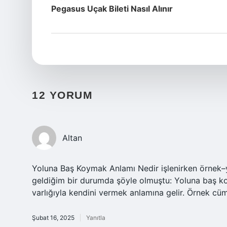
Pegasus Uçak Bileti Nasıl Alınır
12 YORUM
Altan
Yoluna Baş Koymak Anlamı Nedir işlenirken örne
geldiğim bir durumda şöyle olmuştu: Yoluna baş k
varlığıyla kendini vermek anlamına gelir. Örnek cü
Şubat 16, 2025
Yanıtla