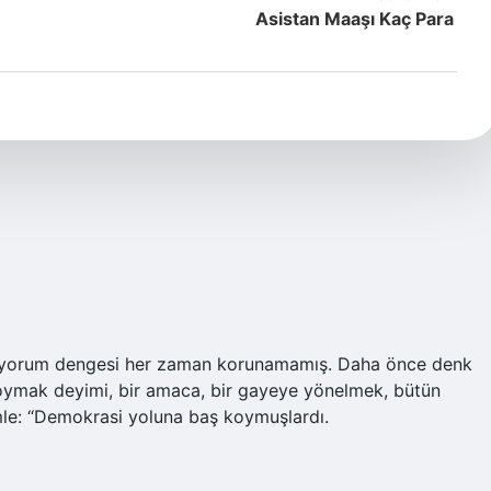
Asistan Maaşı Kaç Para
k–yorum dengesi her zaman korunamamış. Daha önce denk
oymak deyimi, bir amaca, bir gayeye yönelmek, bütün
mle: “Demokrasi yoluna baş koymuşlardı.