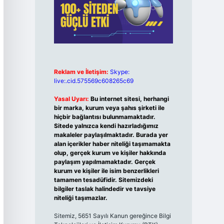
Reklam ve İletişim:
Skype:
live:.cid.575569c608265c69
Yasal Uyarı:
Bu internet sitesi, herhangi
bir marka, kurum veya şahıs şirketi ile
hiçbir bağlantısı bulunmamaktadır.
Sitede yalnızca kendi hazırladığımız
makaleler paylaşılmaktadır. Burada yer
alan içerikler haber niteliği taşımamakta
olup, gerçek kurum ve kişiler hakkında
paylaşım yapılmamaktadır. Gerçek
kurum ve kişiler ile isim benzerlikleri
tamamen tesadüfidir. Sitemizdeki
bilgiler taslak halindedir ve tavsiye
niteliği taşımazlar.
Sitemiz, 5651 Sayılı Kanun gereğince Bilgi