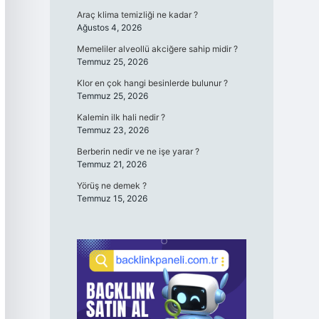
Araç klima temizliği ne kadar ?
Ağustos 4, 2026
Memeliler alveollü akciğere sahip midir ?
Temmuz 25, 2026
Klor en çok hangi besinlerde bulunur ?
Temmuz 25, 2026
Kalemin ilk hali nedir ?
Temmuz 23, 2026
Berberin nedir ve ne işe yarar ?
Temmuz 21, 2026
Yörüş ne demek ?
Temmuz 15, 2026