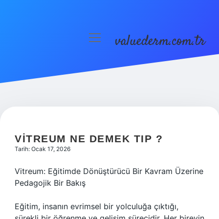
valuederm.com.tr
menüyü
aç
Anasayfa
Gizlilik Politikası
Yasal Uyarı
VITREUM NE DEMEK TIP ?
Tarih: Ocak 17, 2026
Vitreum: Eğitimde Dönüştürücü Bir Kavram Üzerine
Pedagojik Bir Bakış
Eğitim, insanın evrimsel bir yolculuğa çıktığı,
sürekli bir öğrenme ve gelişim sürecidir. Her bireyin