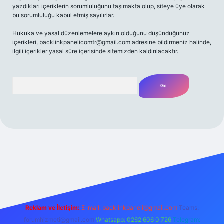
yazdıkları içeriklerin sorumluluğunu taşımakta olup, siteye üye olarak
bu sorumluluğu kabul etmiş sayılırlar.
Hukuka ve yasal düzenlemelere aykırı olduğunu düşündüğünüz
içerikleri,
backlinkpanelicomtr@gmail.com
adresine bildirmeniz halinde,
ilgili içerikler yasal süre içerisinde sitemizden kaldırılacaktır.
Arama
ş
Betexper giriş adresi
betexper.xyz
m elexbet
Reklam ve İletişim:
E-mail:
backlinkpaneli@gmail.com
Teams:
forumhizmeti@gmail.com
Whatsapp: 0262 606 0 726
Telegram: