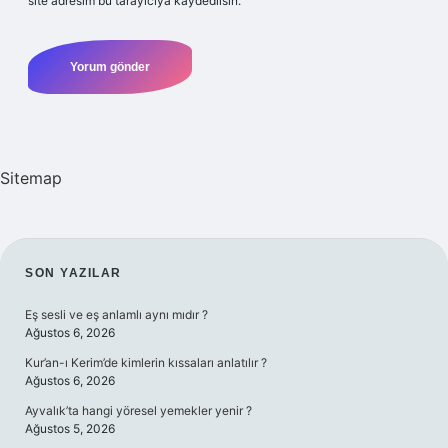
site adresim bu tarayıcıya kaydedilsin.
Sitemap
SIDEBAR
SON YAZILAR
Eş sesli ve eş anlamlı aynı mıdır ?
Ağustos 6, 2026
Kur’an-ı Kerim’de kimlerin kıssaları anlatılır ?
Ağustos 6, 2026
Ayvalık’ta hangi yöresel yemekler yenir ?
Ağustos 5, 2026