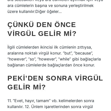
ara cümlelerin başına ve sonuna yerleştirilmek
üzere kullanılır:Diğer öğeler…
ÇÜNKÜ DEN ÖNCE
VIRGÜL GELIR MI?
İlgili cümlelerden ikincisi ilk cümlenin zıttıysa,
aralarına noktalı virgül konur. “but”, “because”,
“however”, “so”, “however”, “while” gibi bağlaçlarla
bağlanan cümlelerde bağlaçlardan önce konur.
PEKI’DEN SONRA VIRGÜL
GELIR MI?
11. “Evet, hayır, tamam” vb. kelimelerden sonra
kullanılır. 12. Ünlem işaretlerinden sonra virgül