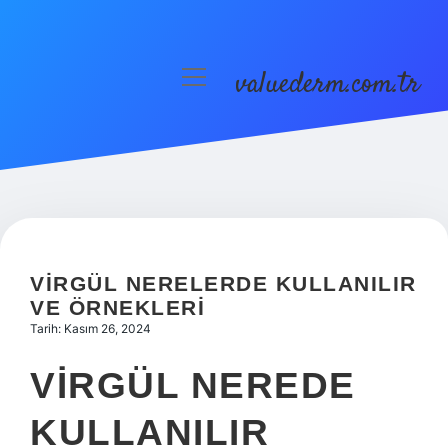
valuederm.com.tr
menüyü
aç
Anasayfa
Gizlilik Politikası
Yasal Uyarı
VIRGÜL NERELERDE KULLANILIR
VE ÖRNEKLERI
Tarih: Kasım 26, 2024
VIRGÜL NEREDE
KULLANILIR