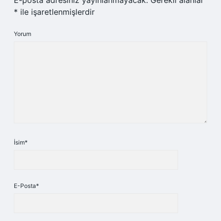
E-posta adresiniz yayınlanmayacak.
Gerekli alanlar
*
ile işaretlenmişlerdir
Yorum
İsim*
E-Posta*