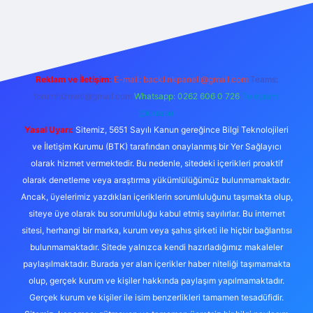
ş
Betexper giriş adresi
betexper.xyz
m elexbet
Reklam ve İletişim:
E-mail:
backlinkpaneli@gmail.com
Teams:
forumhizmeti@gmail.com
Whatsapp: 0262 606 0 726
Telegram:
@karabul
Yasal Uyarı:
Sitemiz, 5651 Sayılı Kanun gereğince Bilgi Teknolojileri
ve İletişim Kurumu (BTK) tarafından onaylanmış bir Yer Sağlayıcı
olarak hizmet vermektedir. Bu nedenle, sitedeki içerikleri proaktif
olarak denetleme veya araştırma yükümlülüğümüz bulunmamaktadır.
Ancak, üyelerimiz yazdıkları içeriklerin sorumluluğunu taşımakta olup,
siteye üye olarak bu sorumluluğu kabul etmiş sayılırlar. Bu internet
sitesi, herhangi bir marka, kurum veya şahıs şirketi ile hiçbir bağlantısı
bulunmamaktadır. Sitede yalnızca kendi hazırladığımız makaleler
paylaşılmaktadır. Burada yer alan içerikler haber niteliği taşımamakta
olup, gerçek kurum ve kişiler hakkında paylaşım yapılmamaktadır.
Gerçek kurum ve kişiler ile isim benzerlikleri tamamen tesadüfidir.