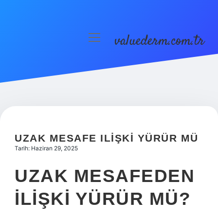
valuederm.com.tr
menüyü
aç
Anasayfa
Gizlilik Politikası
Yasal Uyarı
UZAK MESAFE ILIŞKI YÜRÜR MÜ
Tarih: Haziran 29, 2025
UZAK MESAFEDEN
ILIŞKI YÜRÜR MÜ?