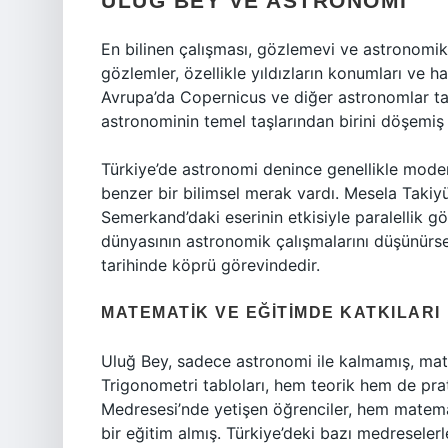
ULUĞ BEY VE ASTRONOMI
En bilinen çalışması, gözlemevi ve astronomik
gözlemler, özellikle yıldızların konumları ve h
Avrupa’da Copernicus ve diğer astronomlar tar
astronominin temel taşlarından birini döşemiş d
Türkiye’de astronomi denince genellikle moder
benzer bir bilimsel merak vardı. Mesela Takiy
Semerkand’daki eserinin etkisiyle paralellik gö
dünyasının astronomik çalışmalarını düşünürse
tarihinde köprü görevindedir.
MATEMATIK VE EĞITIMDE KATKILARI
Uluğ Bey, sadece astronomi ile kalmamış, mate
Trigonometri tabloları, hem teorik hem de pra
Medresesi’nde yetişen öğrenciler, hem matema
bir eğitim almış. Türkiye’deki bazı medreseler