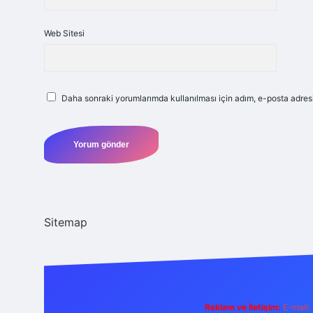
Web Sitesi
Daha sonraki yorumlarımda kullanılması için adım, e-posta adresi
Sitemap
Reklam ve İletişim:
E-mail: