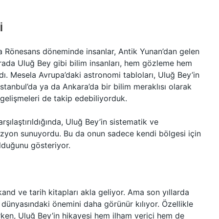
I
da Rönesans döneminde insanlar, Antik Yunan’dan gelen
 sırada Uluğ Bey gibi bilim insanları, hem gözleme hem
dı. Mesela Avrupa’daki astronomi tabloları, Uluğ Bey’in
İstanbul’da ya da Ankara’da bir bilim meraklısı olarak
gelişmeleri de takip edebiliyorduk.
rşılaştırıldığında, Uluğ Bey’in sistematik ve
izyon sunuyordu. Bu da onun sadece kendi bölgesi için
olduğunu gösteriyor.
nd ve tarih kitapları akla geliyor. Ama son yıllarda
m dünyasındaki önemini daha görünür kılıyor. Özellikle
rken, Uluğ Bey’in hikayesi hem ilham verici hem de