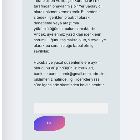
Teknolojileri ve İletişim Kurumu (BTK)
tarafından onaylanmış bir Yer Sağlayıcı
olarak hizmet vermektedir. Bu nedenle,
sitedeki içerikleri proaktif olarak
denetleme veya araştırma
yükümlülüğümüz bulunmamaktadır.
Ancak, üyelerimiz yazdıkları içeriklerin
sorumluluğunu taşımakta olup, siteye üye
olarak bu sorumluluğu kabul etmiş
sayılırlar.
Hukuka ve yasal düzenlemelere aykırı
olduğunu düşündüğünüz içerikleri,
backlinkpanelicomtr@gmail.com
adresine
bildirmeniz halinde, ilgili içerikler yasal
süre içerisinde sitemizden kaldırılacaktır.
Arama