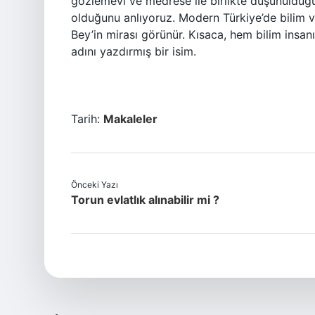
gözlemevi ve medrese ile birlikte düşünüldüğü
olduğunu anlıyoruz. Modern Türkiye’de bilim v
Bey’in mirası görünür. Kısaca, hem bilim insan
adını yazdırmış bir isim.
Tarih:
Makaleler
Önceki Yazı
Torun evlatlık alınabilir mi ?