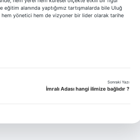
nde, hem yerel hem küresel ölçekte etkili bir figür
e eğitim alanında yaptığımız tartışmalarda bile Uluğ
ı hem yönetici hem de vizyoner bir lider olarak tarihe
Sonraki Yazı
İmralı Adası hangi ilimize bağlıdır ?