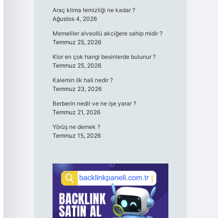
Araç klima temizliği ne kadar ?
Ağustos 4, 2026
Memeliler alveollü akciğere sahip midir ?
Temmuz 25, 2026
Klor en çok hangi besinlerde bulunur ?
Temmuz 25, 2026
Kalemin ilk hali nedir ?
Temmuz 23, 2026
Berberin nedir ve ne işe yarar ?
Temmuz 21, 2026
Yörüş ne demek ?
Temmuz 15, 2026