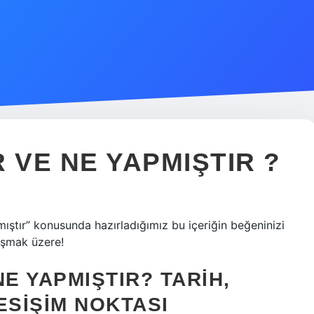
 VE NE YAPMIŞTIR ?
ştır” konusunda hazırladığımız bu içeriğin beğeninizi
uşmak üzere!
E YAPMIŞTIR? TARIH,
ESIŞIM NOKTASI