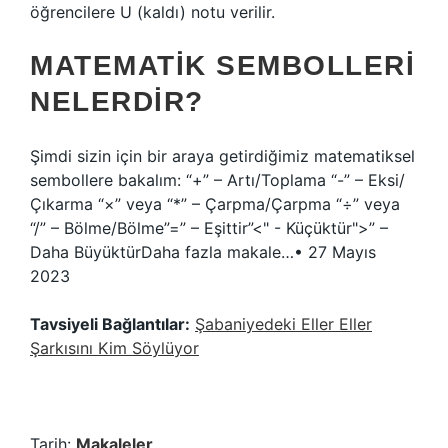
öğrencilere U (kaldı) notu verilir.
MATEMATIK SEMBOLLERI
NELERDIR?
Şimdi sizin için bir araya getirdiğimiz matematiksel
sembollere bakalım: “+” – Artı/Toplama “-” – Eksi/
Çıkarma “×” veya “*” – Çarpma/Çarpma “÷” veya
“/” – Bölme/Bölme”=” – Eşittir”<" - Küçüktür">” –
Daha BüyüktürDaha fazla makale…• 27 Mayıs
2023
Tavsiyeli Bağlantılar:
Şabaniyedeki Eller Eller
Şarkısını Kim Söylüyor
Tarih:
Makaleler