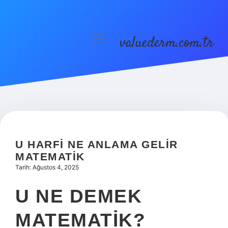
valuederm.com.tr
menüyü
aç
Anasayfa
Gizlilik Politikası
Yasal Uyarı
U HARFI NE ANLAMA GELIR
MATEMATIK
Tarih: Ağustos 4, 2025
U NE DEMEK
MATEMATIK?