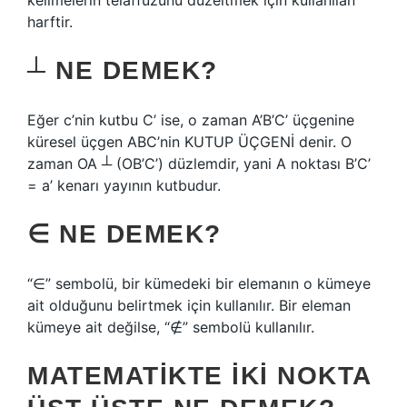
kelimelerin telaffuzunu düzeltmek için kullanılan
harftir.
┴ NE DEMEK?
Eğer c’nin kutbu C’ ise, o zaman A’B’C’ üçgenine
küresel üçgen ABC’nin KUTUP ÜÇGENİ denir. O
zaman OA ┴ (OB’C’) düzlemdir, yani A noktası B’C’
= a’ kenarı yayının kutbudur.
∈ NE DEMEK?
“∈” sembolü, bir kümedeki bir elemanın o kümeye
ait olduğunu belirtmek için kullanılır. Bir eleman
kümeye ait değilse, “∉” sembolü kullanılır.
MATEMATIKTE IKI NOKTA