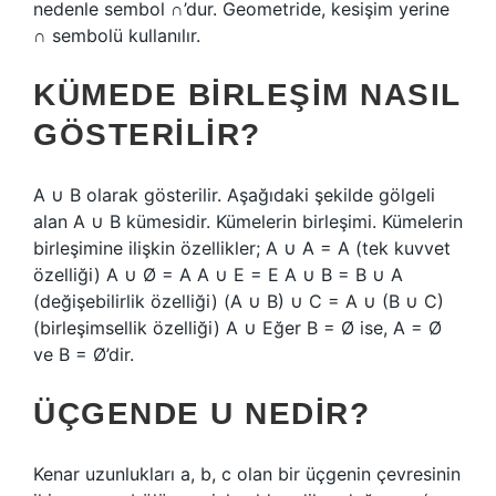
nedenle sembol ∩’dur. Geometride, kesişim yerine
∩ sembolü kullanılır.
KÜMEDE BIRLEŞIM NASIL
GÖSTERILIR?
A ∪ B olarak gösterilir. Aşağıdaki şekilde gölgeli
alan A ∪ B kümesidir. Kümelerin birleşimi. Kümelerin
birleşimine ilişkin özellikler; A ∪ A = A (tek kuvvet
özelliği) A ∪ Ø = A A ∪ E = E A ∪ B = B ∪ A
(değişebilirlik özelliği) (A ∪ B) ∪ C = A ∪ (B ∪ C)
(birleşimsellik özelliği) A ∪ Eğer B = Ø ise, A = Ø
ve B = Ø’dir.
ÜÇGENDE U NEDIR?
Kenar uzunlukları a, b, c olan bir üçgenin çevresinin