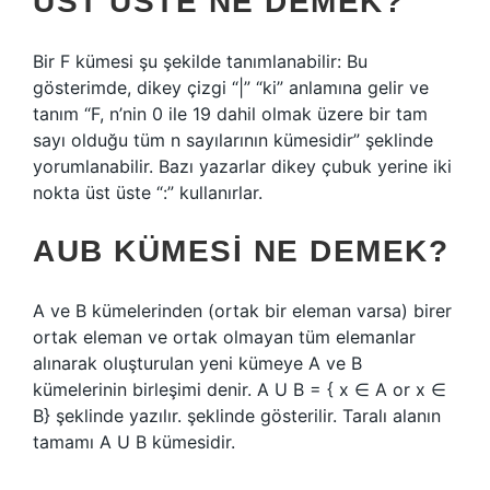
ÜST ÜSTE NE DEMEK?
Bir F kümesi şu şekilde tanımlanabilir: Bu
gösterimde, dikey çizgi “|” “ki” anlamına gelir ve
tanım “F, n’nin 0 ile 19 dahil olmak üzere bir tam
sayı olduğu tüm n sayılarının kümesidir” şeklinde
yorumlanabilir. Bazı yazarlar dikey çubuk yerine iki
nokta üst üste “:” kullanırlar.
AUB KÜMESI NE DEMEK?
A ve B kümelerinden (ortak bir eleman varsa) birer
ortak eleman ve ortak olmayan tüm elemanlar
alınarak oluşturulan yeni kümeye A ve B
kümelerinin birleşimi denir. A U B = { x ∈ A or x ∈
B} şeklinde yazılır. şeklinde gösterilir. Taralı alanın
tamamı A U B kümesidir.