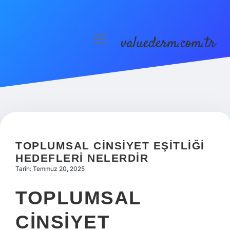
valuederm.com.tr
menüyü
aç
Anasayfa
Gizlilik Politikası
Yasal Uyarı
TOPLUMSAL CINSIYET EŞITLIĞI
HEDEFLERI NELERDIR
Tarih: Temmuz 20, 2025
TOPLUMSAL
CINSIYET