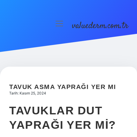
valuederm.com.tr
menüyü
aç
Anasayfa
Gizlilik Politikası
Yasal Uyarı
TAVUK ASMA YAPRAĞI YER MI
Tarih: Kasım 25, 2024
TAVUKLAR DUT
YAPRAĞI YER MI?