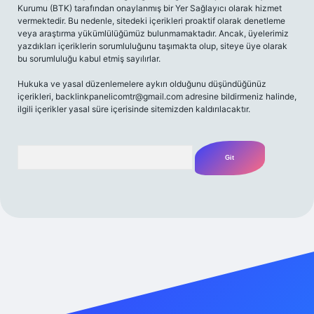
Kurumu (BTK) tarafından onaylanmış bir Yer Sağlayıcı olarak hizmet
vermektedir. Bu nedenle, sitedeki içerikleri proaktif olarak denetleme
veya araştırma yükümlülüğümüz bulunmamaktadır. Ancak, üyelerimiz
yazdıkları içeriklerin sorumluluğunu taşımakta olup, siteye üye olarak
bu sorumluluğu kabul etmiş sayılırlar.
Hukuka ve yasal düzenlemelere aykırı olduğunu düşündüğünüz
içerikleri,
backlinkpanelicomtr@gmail.com
adresine bildirmeniz halinde,
ilgili içerikler yasal süre içerisinde sitemizden kaldırılacaktır.
Arama
Betexper giriş adresi
betexper.xyz
m elexbet