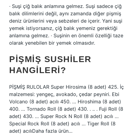
· Suşi çiğ balık anlamına gelmez. Suşi sadece çiğ
balık dilimlerini değil, aynı zamanda diğer pişmiş
deniz ürünlerini veya sebzeleri de içerir. Yani suşi
yemek istiyorsanız, çiğ balık yemeniz gerektiği
anlamına gelmez. · Suşinin en önemli özelliği taze
olarak yenebilen bir yemek olmasıdır.
PIŞMIŞ SUSHILER
HANGILERI?
PİŞMİŞ RULOLAR Super Hirosima (8 adet) 425. İç
malzemesi: yengeç, avokado, çedar peyniri. Ebi
Volcano (8 adet) acılı 450. … Hiroshima (8 adet)
400. … Tornado Roll (8 adet) 430. . .. . Fuji Roll (8
adet) 430. … Super Rock N Roll (8 adet) acılı …
Special Rock Roll (8 adet) acılı … Tiger Roll (8
adet) acılıDaha fazla ürün…