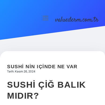
valuederm.com.tr
menüyü
aç
Anasayfa
Gizlilik Politikası
Yasal Uyarı
SUSHI NIN IÇINDE NE VAR
Tarih: Kasım 26, 2024
SUSHI ÇIĞ BALIK
MIDIR?