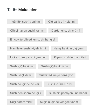
Tarih:
Makaleler
1 günlük sushi yenir mi
Çiğ balık eti helal mi
Çiğ olmayan sushi var mı
Dardanel sushi çiğ mi
En çok tercih edilen sushi hangisi
Hamileler sushi yiyebilir mi
Hangi balıklar çiğ yenir
İlk kez hangi sushi yenmeli
Pişmiş sushiler hangileri
Sushi çiğ balık mı
Sushi çiğ balık mıdır
Sushi sağlıklı mı
Sushi tadı neye benziyor
Sushico içinde ne var
SushiCo İsrail in mi
Sushiden sonra ne içilir
Sushinin porsiyonu ne kadar
Suşi haram mıdır
Suşinin içinde yengeç var mı