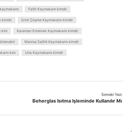
n kaymakamı
Fatih Kaymakam kimdir
 kimdir
İzmir Çeşme Kaymakamı kimdir
 kim
Karaman Ermenek Kaymakamı kimdir
nlendirir
Manisa Salihli Kaymakamı kimdir
akamı kim
Urla Kaymakamı kimdir
Sonraki Yazı
Beherglas Isıtma Işleminde Kullanılır Mı