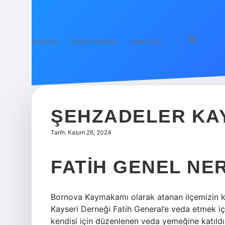
Anasayfa
Gizlilik Politikası
Yasal Uyarı
ŞEHZADELER KA
Tarih: Kasım 26, 2024
FATIH GENEL NE
Bornova Kaymakamı olarak atanan ilçemizin k
Kayseri Derneği Fatih General’e veda etmek i
kendisi için düzenlenen veda yemeğine katıldı