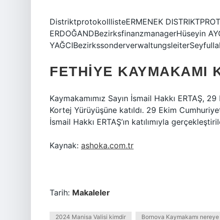
DistriktprotokolllisteERMENEK DISTRIKTPRO
ERDOĞANDBezirksfinanzmanagerHüseyin AYGÜ
YAĞCIBezirkssonderverwaltungsleiterSeyful
FETHIYE KAYMAKAMI 
Kaymakamımız Sayın İsmail Hakkı ERTAŞ, 29 
Kortej Yürüyüşüne katıldı. 29 Ekim Cumhuri
İsmail Hakkı ERTAŞ’ın katılımıyla gerçekleştiril
Kaynak:
ashoka.com.tr
Tarih:
Makaleler
2024 Manisa Valisi kimdir
Bornova Kaymakamı nereye 