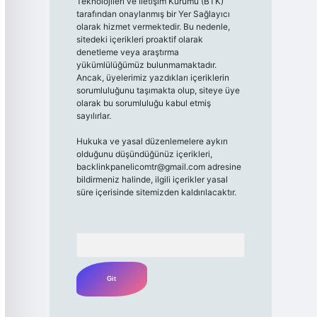
Teknolojileri ve İletişim Kurumu (BTK)
tarafından onaylanmış bir Yer Sağlayıcı
olarak hizmet vermektedir. Bu nedenle,
sitedeki içerikleri proaktif olarak
denetleme veya araştırma
yükümlülüğümüz bulunmamaktadır.
Ancak, üyelerimiz yazdıkları içeriklerin
sorumluluğunu taşımakta olup, siteye üye
olarak bu sorumluluğu kabul etmiş
sayılırlar.
Hukuka ve yasal düzenlemelere aykırı
olduğunu düşündüğünüz içerikleri,
backlinkpanelicomtr@gmail.com
adresine
bildirmeniz halinde, ilgili içerikler yasal
süre içerisinde sitemizden kaldırılacaktır.
Arama