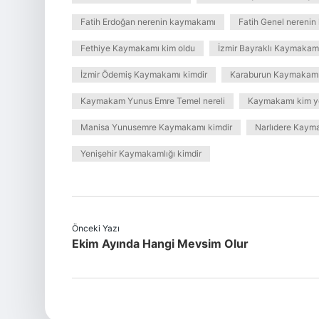
Fatih Erdoğan nerenin kaymakamı
Fatih Genel nereni
Fethiye Kaymakamı kim oldu
İzmir Bayraklı Kaymakamı
İzmir Ödemiş Kaymakamı kimdir
Karaburun Kaymakamı
Kaymakam Yunus Emre Temel nereli
Kaymakamı kim yö
Manisa Yunusemre Kaymakamı kimdir
Narlıdere Kaym
Yenişehir Kaymakamlığı kimdir
Önceki Yazı
Ekim Ayında Hangi Mevsim Olur