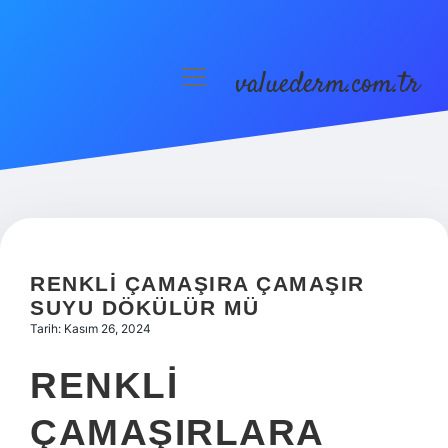
valuederm.com.tr
menüyü
aç
Anasayfa
Gizlilik Politikası
Yasal Uyarı
RENKLI ÇAMAŞIRA ÇAMAŞIR
SUYU DÖKÜLÜR MÜ
Tarih: Kasım 26, 2024
RENKLI
ÇAMAŞIRLARA