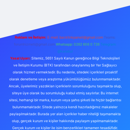
etexper giriş adresi
betexper.xyz
m elexbet
Reklam ve İletişim:
E-mail:
backlinkpaneli@gmail.com
Teams:
forumhizmeti@gmail.com
Whatsapp: 0262 606 0 726
Telegram:
@karabul
Yasal Uyarı:
Sitemiz, 5651 Sayılı Kanun gereğince Bilgi Teknolojileri
ve İletişim Kurumu (BTK) tarafından onaylanmış bir Yer Sağlayıcı
olarak hizmet vermektedir. Bu nedenle, sitedeki içerikleri proaktif
olarak denetleme veya araştırma yükümlülüğümüz bulunmamaktadır.
Ancak, üyelerimiz yazdıkları içeriklerin sorumluluğunu taşımakta olup,
siteye üye olarak bu sorumluluğu kabul etmiş sayılırlar. Bu internet
sitesi, herhangi bir marka, kurum veya şahıs şirketi ile hiçbir bağlantısı
bulunmamaktadır. Sitede yalnızca kendi hazırladığımız makaleler
paylaşılmaktadır. Burada yer alan içerikler haber niteliği taşımamakta
olup, gerçek kurum ve kişiler hakkında paylaşım yapılmamaktadır.
Gerçek kurum ve kişiler ile isim benzerlikleri tamamen tesadüfidir.