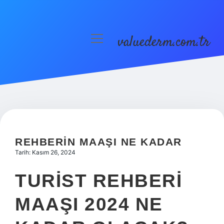
valuederm.com.tr
menüyü
aç
Anasayfa
Gizlilik Politikası
Yasal Uyarı
REHBERIN MAAŞI NE KADAR
Tarih: Kasım 26, 2024
TURIST REHBERI
MAAŞI 2024 NE