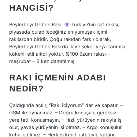
HANGISI?
Beylerbeyi Göbek Rakı,
Türkiye’nin saf rakısı,
piyasada bulabileceğiniz en yumuşak içimli
rakılardan biridir. Çoğu rakıdan farklı olarak,
Beylerbeyi Göbek Rakı’da ilave şeker veya tarımsal
kökenli etil alkol yoktur. %100 üzüm rakısı –
meşrubat – 3 kez damıtılmış.
RAKI IÇMENIN ADABI
NEDIR?
Çaldığında açılır, “Rakı içiyorum” der ve kapatır. –
GSM ile oynanmaz. – Doğru konuşun, gereksiz
yere tatlı konuşmayın. – Hızlı yürüyenin rakıyla işi
olur, yavaş yürüyenin işi olmaz. – Argo konuşulur,
küfür edilmez. – Herkes kendi isteğiyle vatanı