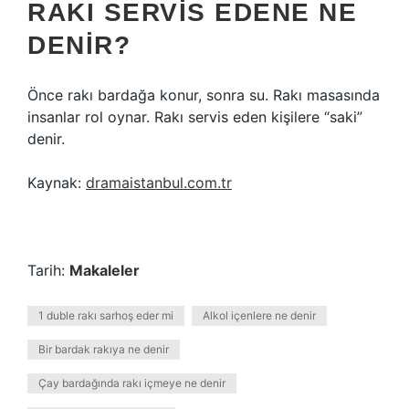
RAKI SERVIS EDENE NE
DENIR?
Önce rakı bardağa konur, sonra su. Rakı masasında
insanlar rol oynar. Rakı servis eden kişilere “saki”
denir.
Kaynak:
dramaistanbul.com.tr
Tarih:
Makaleler
1 duble rakı sarhoş eder mi
Alkol içenlere ne denir
Bir bardak rakıya ne denir
Çay bardağında rakı içmeye ne denir