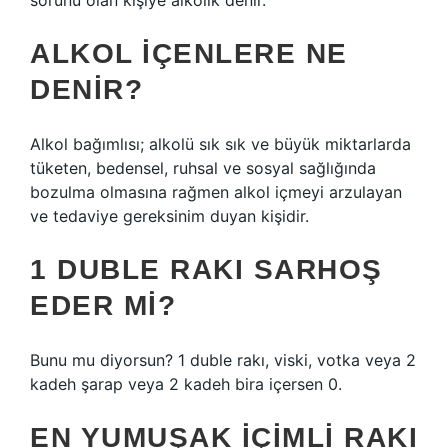
sorunu olan kişiye alkolik denir.
ALKOL IÇENLERE NE
DENIR?
Alkol bağımlısı; alkolü sık sık ve büyük miktarlarda
tüketen, bedensel, ruhsal ve sosyal sağlığında
bozulma olmasına rağmen alkol içmeyi arzulayan
ve tedaviye gereksinim duyan kişidir.
1 DUBLE RAKI SARHOŞ
EDER MI?
Bunu mu diyorsun? 1 duble rakı, viski, votka veya 2
kadeh şarap veya 2 kadeh bira içersen 0.
EN YUMUŞAK IÇIMLI RAKI