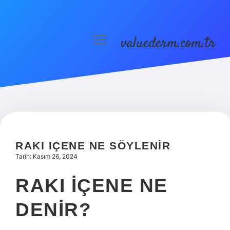
valuederm.com.tr
menüyü
aç
Anasayfa
Gizlilik Politikası
Yasal Uyarı
RAKI IÇENE NE SÖYLENIR
Tarih: Kasım 26, 2024
RAKI IÇENE NE
DENIR?