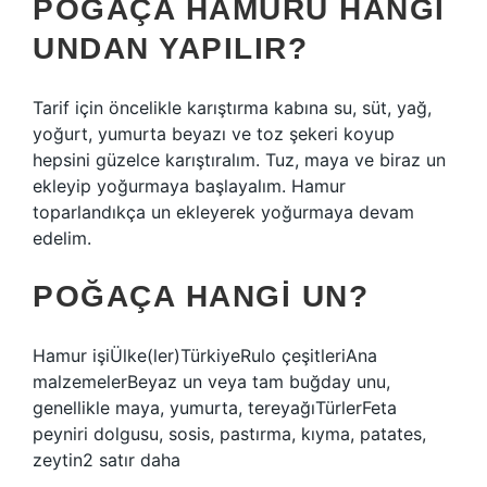
POĞAÇA HAMURU HANGI
UNDAN YAPILIR?
Tarif için öncelikle karıştırma kabına su, süt, yağ,
yoğurt, yumurta beyazı ve toz şekeri koyup
hepsini güzelce karıştıralım. Tuz, maya ve biraz un
ekleyip yoğurmaya başlayalım. Hamur
toparlandıkça un ekleyerek yoğurmaya devam
edelim.
POĞAÇA HANGI UN?
Hamur işiÜlke(ler)TürkiyeRulo çeşitleriAna
malzemelerBeyaz un veya tam buğday unu,
genellikle maya, yumurta, tereyağıTürlerFeta
peyniri dolgusu, sosis, pastırma, kıyma, patates,
zeytin2 satır daha