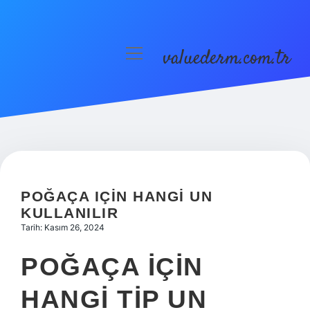
valuederm.com.tr
menüyü
aç
Anasayfa
Gizlilik Politikası
Yasal Uyarı
POĞAÇA IÇIN HANGI UN
KULLANILIR
Tarih: Kasım 26, 2024
POĞAÇA IÇIN
HANGI TIP UN