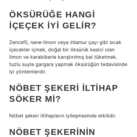
ÖKSÜRÜĞE HANGI
IÇEÇEK IYI GELIR?
Zencefil, nane-limon veya ıhlamur çayı gibi sıcak
içecekler içmek, doğal bir öksürük kesici olan
limon ve karabiberle karıştırılmış bal tüketmek,
tuzlu suyla gargara yapmak öksürüğün tedavisinde
iyi yöntemlerdir.
NÖBET ŞEKERI ILTIHAP
SÖKER MI?
Nöbet şekeri iltihapların iyileşmesinde etkilidir.
NÖBET ŞEKERININ