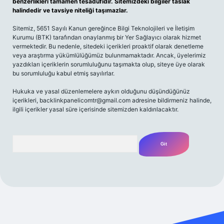
benzerlikleri tamamen tesadüfidir. Sitemizdeki bilgiler taslak
halindedir ve tavsiye niteliği taşımazlar.
Sitemiz, 5651 Sayılı Kanun gereğince Bilgi Teknolojileri ve İletişim
Kurumu (BTK) tarafından onaylanmış bir Yer Sağlayıcı olarak hizmet
vermektedir. Bu nedenle, sitedeki içerikleri proaktif olarak denetleme
veya araştırma yükümlülüğümüz bulunmamaktadır. Ancak, üyelerimiz
yazdıkları içeriklerin sorumluluğunu taşımakta olup, siteye üye olarak
bu sorumluluğu kabul etmiş sayılırlar.
Hukuka ve yasal düzenlemelere aykırı olduğunu düşündüğünüz
içerikleri,
backlinkpanelicomtr@gmail.com
adresine bildirmeniz halinde,
ilgili içerikler yasal süre içerisinde sitemizden kaldırılacaktır.
Arama
etexper giriş adresi
betexper.xyz
m elexbet