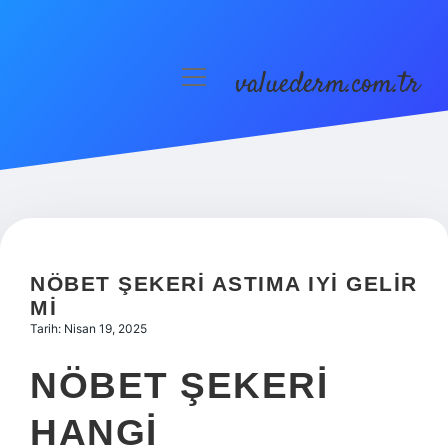
valuederm.com.tr
menüyü
aç
Anasayfa
Gizlilik Politikası
Yasal Uyarı
NÖBET ŞEKERI ASTIMA IYI GELIR
MI
Tarih: Nisan 19, 2025
NÖBET ŞEKERI
HANGI