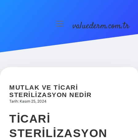
valuederm.com.tr
menüyü
aç
Anasayfa
Gizlilik Politikası
Yasal Uyarı
MUTLAK VE TICARI
STERILIZASYON NEDIR
Tarih: Kasım 25, 2024
TICARI
STERILIZASYON