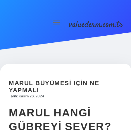
valuederm.com.tr
menüyü
aç
Anasayfa
Gizlilik Politikası
Yasal Uyarı
MARUL BÜYÜMESI IÇIN NE
YAPMALI
Tarih: Kasım 26, 2024
MARUL HANGI
GÜBREYI SEVER?