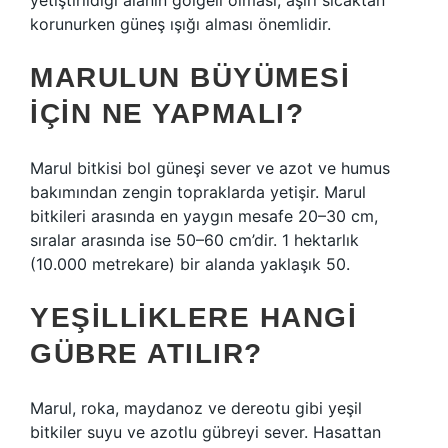
yetiştirildiği alanın gölgeli olması, aşırı sıcaktan
korunurken güneş ışığı alması önemlidir.
MARULUN BÜYÜMESI
IÇIN NE YAPMALI?
Marul bitkisi bol güneşi sever ve azot ve humus
bakımından zengin topraklarda yetişir. Marul
bitkileri arasında en yaygın mesafe 20–30 cm,
sıralar arasında ise 50–60 cm’dir. 1 hektarlık
(10.000 metrekare) bir alanda yaklaşık 50.
YEŞILLIKLERE HANGI
GÜBRE ATILIR?
Marul, roka, maydanoz ve dereotu gibi yeşil
bitkiler suyu ve azotlu gübreyi sever. Hasattan