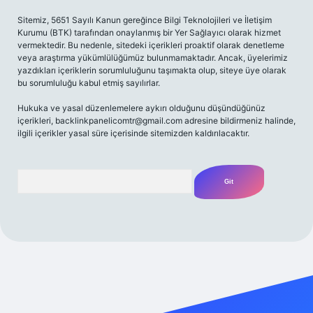
Sitemiz, 5651 Sayılı Kanun gereğince Bilgi Teknolojileri ve İletişim
Kurumu (BTK) tarafından onaylanmış bir Yer Sağlayıcı olarak hizmet
vermektedir. Bu nedenle, sitedeki içerikleri proaktif olarak denetleme
veya araştırma yükümlülüğümüz bulunmamaktadır. Ancak, üyelerimiz
yazdıkları içeriklerin sorumluluğunu taşımakta olup, siteye üye olarak
bu sorumluluğu kabul etmiş sayılırlar.
Hukuka ve yasal düzenlemelere aykırı olduğunu düşündüğünüz
içerikleri,
backlinkpanelicomtr@gmail.com
adresine bildirmeniz halinde,
ilgili içerikler yasal süre içerisinde sitemizden kaldırılacaktır.
Arama
ş
Betexper giriş adresi
betexper.xyz
m elexbet