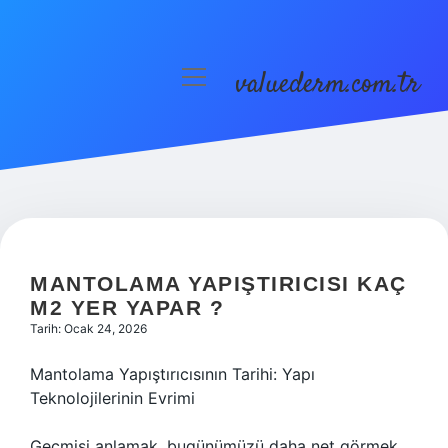
valuederm.com.tr
menüyü
aç
Anasayfa
Gizlilik Politikası
Yasal Uyarı
MANTOLAMA YAPIŞTIRICISI KAÇ
M2 YER YAPAR ?
Tarih: Ocak 24, 2026
Mantolama Yapıştırıcısının Tarihi: Yapı
Teknolojilerinin Evrimi
Geçmişi anlamak, bugünümüzü daha net görmek