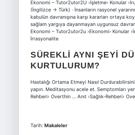
Ekonomi – Tutor2utor2U ›İşletme› Konular ›İru
(İngilizce → Türk) · İnsanların rasyonel yararı
kabulün davranışına karşı kararları ortaya koy
sağlam yargıya dayanmayan uygunsuz davranışla
Ekonomi – Tutor2utor2u ›Ekonomi› Konular ›İr
İrrasyonalite
SÜREKLI AYNI ŞEYI D
KURTULURUM?
Hastalığı Ortama Etmeyi Nasıl Durdurabilirsin
yapın. Meditasyonu acele et. Semptomları ye
Rehberi› Overthin … Anıt ›Sağlık-Rehberi› Ove
Tarih:
Makaleler