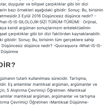
ar, duygular ve bilişsel çarpıklıklar gibi bir dizi
rin bazı örnekleri aşağıdaki gibidir: Sonuç: Bu, birisinin
etmesidir.3 Eylül 2016 Düşüncesiz düşünce nedir? -
hat-IS-IS-SILOLOJİK-SİZİ TÜRÜM-TÜRÜM) · Orijinal,
n veya kendi argüman sonuçlarınızın entelektüelinin
sel çarpıklıklar gibi bir dizi faktörden kaynaklanabilir.
i gibidir: Sonuç: Bu, birisinin tüm gerçeklere sahip
16 Düşüncesiz düşünce nedir? -Quoraquora ›What-IS-IS-
k Düşünme
DIR?
ümanın tutarlı kullanılması sürecidir. Tartışma,
idir. Eş anlamlılar mantıksal argüman, argümanlar ve
için, 5 Alıştırma Çevrimiçi Öğretmen ›Mantıksal
lılar mantıksal argüman, argümanlar ve tartışma
Alıştırma Çevrimiçi Öğretmen ›Mantıksal Düşünme-