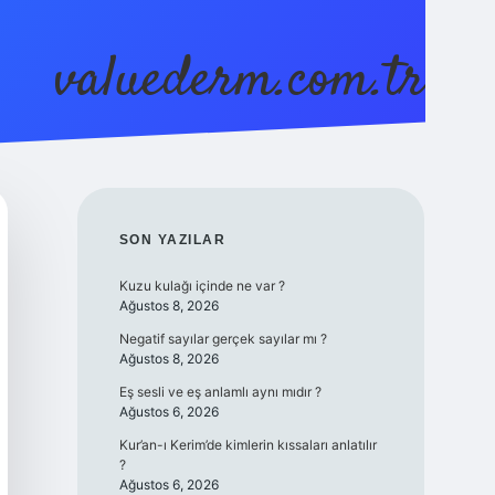
valuederm.com.tr
betci
vdcasino güncel giriş
ilbet casino
ilbet yeni giriş
SIDEBAR
SON YAZILAR
Kuzu kulağı içinde ne var ?
Ağustos 8, 2026
Negatif sayılar gerçek sayılar mı ?
Ağustos 8, 2026
Eş sesli ve eş anlamlı aynı mıdır ?
Ağustos 6, 2026
Kur’an-ı Kerim’de kimlerin kıssaları anlatılır
?
Ağustos 6, 2026