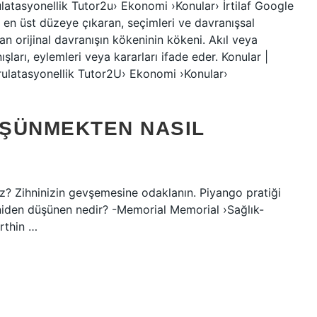
latasyonellik Tutor2u› Ekonomi ›Konular› İrtilaf Google
nı en üst düzeye çıkaran, seçimleri ve davranışsal
an orijinal davranışın kökeninin kökeni. Akıl veya
rı, eylemleri veya kararları ifade eder. Konular |
ulatasyonellik Tutor2U› Ekonomi ›Konular›
ÜŞÜNMEKTEN NASIL
iz? Zihninizin gevşemesine odaklanın. Piyango pratiği
niden düşünen nedir? -Memorial Memorial ›Sağlık-
rthin …