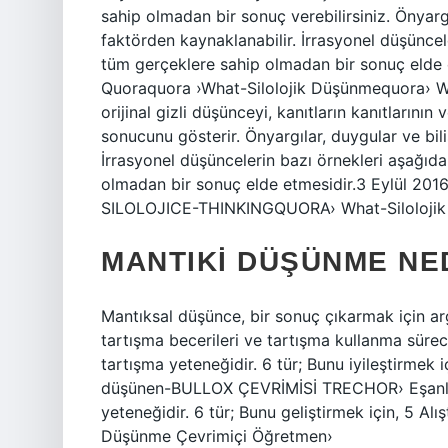
sahip olmadan bir sonuç verebilirsiniz. Önyargıl
faktörden kaynaklanabilir. İrrasyonel düşüncele
tüm gerçeklere sahip olmadan bir sonuç elde 
Quoraquora ›What-Silolojik Düşünmequora› W
orijinal gizli düşünceyi, kanıtların kanıtlarını
sonucunu gösterir. Önyargılar, duygular ve biliş
İrrasyonel düşüncelerin bazı örnekleri aşağıdak
olmadan bir sonuç elde etmesidir.3 Eylül 20
SILOLOJICE-THINKINGQUORA› What-Siloloji
MANTIKI DÜŞÜNME NE
Mantıksal düşünce, bir sonuç çıkarmak için arg
tartışma becerileri ve tartışma kullanma sürec
tartışma yeteneğidir. 6 tür; Bunu iyileştirmek 
düşünen-BULLOX ÇEVRİMİSİ TRECHOR› Eşanlam
yeteneğidir. 6 tür; Bunu geliştirmek için, 5 
Düşünme Çevrimiçi Öğretmen›