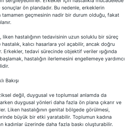
m sergileyebilirler. Erkekler için hastalıkla mücadelede
ve sonuçlar ön plandadır. Bu nedenle, erkeklerin
nın tamamen geçmesinin nadir bir durum olduğu, fakat
anır.
 liken hastalığının tedavisinin uzun soluklu bir süreç
 hastalık, kalıcı hasarlara yol açabilir, ancak doğru
 Erkekler, tedavi sürecinde objektif veriler ışığında
 başlamak, hastalığın ilerlemesini engellemeye yardımcı
dir.
lı Bakışı
fiziksel değil, duygusal ve toplumsal anlamda da
ıkarken duygusal yönleri daha fazla ön plana çıkarır ve
er. Liken hastalığının genital bölgede görülmesi,
zerinde büyük bir etki yaratabilir. Toplumun kadına
an kadınlar üzerinde daha fazla baskı oluşturabilir.