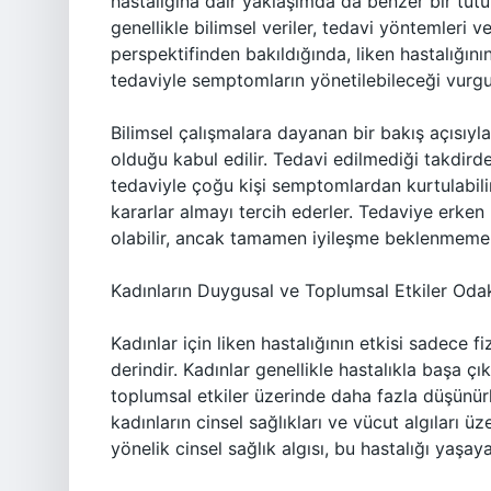
hastalığına dair yaklaşımda da benzer bir tutu
genellikle bilimsel veriler, tedavi yöntemleri 
perspektifinden bakıldığında, liken hastalığı
tedaviyle semptomların yönetilebileceği vurgul
Bilimsel çalışmalara dayanan bir bakış açısıyla,
olduğu kabul edilir. Tedavi edilmediği takdirde
tedaviyle çoğu kişi semptomlardan kurtulabilir.
kararlar almayı tercih ederler. Tedaviye erken
olabilir, ancak tamamen iyileşme beklenmemeli
Kadınların Duygusal ve Toplumsal Etkiler Odak
Kadınlar için liken hastalığının etkisi sadece 
derindir. Kadınlar genellikle hastalıkla başa ç
toplumsal etkiler üzerinde daha fazla düşünürl
kadınların cinsel sağlıkları ve vücut algıları ü
yönelik cinsel sağlık algısı, bu hastalığı yaşay