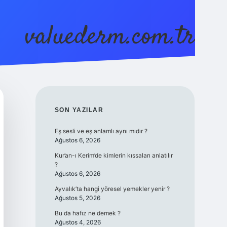
valuederm.com.tr
betci
vdcasino güncel giriş
ilbet casino
ilbet yeni giriş
B
SIDEBAR
SON YAZILAR
Eş sesli ve eş anlamlı aynı mıdır ?
Ağustos 6, 2026
Kur’an-ı Kerim’de kimlerin kıssaları anlatılır
?
Ağustos 6, 2026
Ayvalık’ta hangi yöresel yemekler yenir ?
Ağustos 5, 2026
Bu da hafız ne demek ?
Ağustos 4, 2026