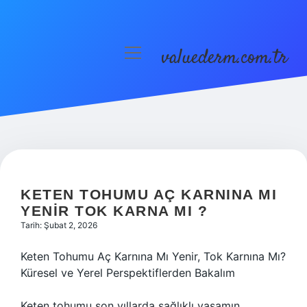
valuederm.com.tr
menüyü
aç
Anasayfa
Gizlilik Politikası
Yasal Uyarı
KETEN TOHUMU AÇ KARNINA MI
YENIR TOK KARNA MI ?
Tarih: Şubat 2, 2026
Keten Tohumu Aç Karnına Mı Yenir, Tok Karnına Mı?
Küresel ve Yerel Perspektiflerden Bakalım
Keten tohumu son yıllarda sağlıklı yaşamın