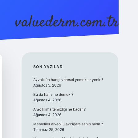
valuederm.com.tr
betci
vdcasino güncel giriş
ilbet casino
ilbet yeni giriş
Betex
SIDEBAR
SON YAZILAR
Ayvalık’ta hangi yöresel yemekler yenir ?
Ağustos 5, 2026
Bu da hafız ne demek ?
Ağustos 4, 2026
Araç klima temizliği ne kadar ?
Ağustos 4, 2026
Memeliler alveollü akciğere sahip midir ?
Temmuz 25, 2026