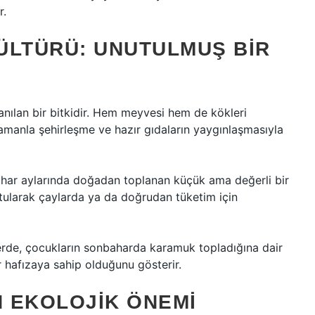
r.
ÜLTÜRÜ: UNUTULMUŞ BIR
nılan bir bitkidir. Hem meyvesi hem de kökleri
zamanla şehirleşme ve hazır gıdaların yaygınlaşmasıyla
ahar aylarında doğadan toplanan küçük ama değerli bir
tularak çaylarda ya da doğrudan tüketim için
lerde, çocukların sonbaharda karamuk topladığına dair
ir hafızaya sahip olduğunu gösterir.
 EKOLOJIK ÖNEMI