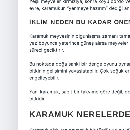
Yeşil meyveler kırmızıya, sonra koyu bordo ve
evre, karamukun “yenmeye hazırım” dediği and
İKLIM NEDEN BU KADAR ÖNE
Karamuk meyvesinin olgunlaşma zamanı tamamen 
yaz boyunca yeterince güneş alırsa meyveler d
süreci geciktirir.
Bu noktada doğa sanki bir denge oyunu oynar. 
bitkinin gelişimini yavaşlatabilir. Çok soğuk
engelleyebilir.
Yani karamuk, sabit bir takvime göre değil, d
bitkidir.
KARAMUK NERELERDE 