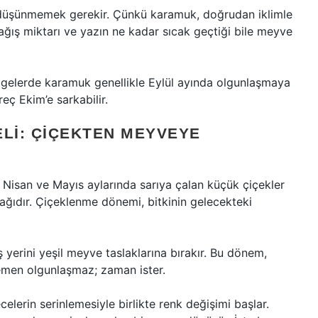
i düşünmemek gerekir. Çünkü karamuk, doğrudan iklimle
yağış miktarı ve yazın ne kadar sıcak geçtiği bile meyve
ölgelerde karamuk genellikle Eylül ayında olgunlaşmaya
eç Ekim’e sarkabilir.
LI: ÇIÇEKTEN MEYVEYE
 Nisan ve Mayıs aylarında sarıya çalan küçük çiçekler
urağıdır. Çiçeklenme dönemi, bitkinin gelecekteki
 yerini yeşil meyve taslaklarına bırakır. Bu dönem,
hemen olgunlaşmaz; zaman ister.
elerin serinlemesiyle birlikte renk değişimi başlar.