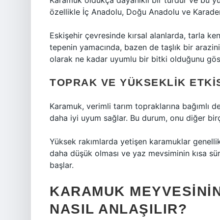
Karamuk oldukça dayanıklı bir türdür ve bu yü
özellikle İç Anadolu, Doğu Anadolu ve Karadeni
Eskişehir çevresinde kırsal alanlarda, tarla ke
tepenin yamacında, bazen de taşlık bir arazini
olarak ne kadar uyumlu bir bitki olduğunu göst
TOPRAK VE YÜKSEKLIK ETKI
Karamuk, verimli tarım topraklarına bağımlı de
daha iyi uyum sağlar. Bu durum, onu diğer birç
Yüksek rakımlarda yetişen karamuklar genellikl
daha düşük olması ve yaz mevsiminin kısa sür
başlar.
KARAMUK MEYVESINI
NASIL ANLAŞILIR?