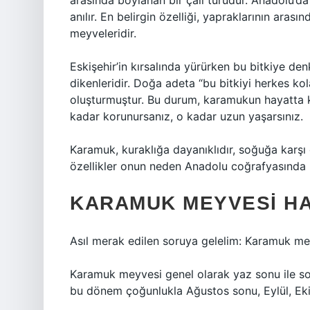
arasında boylanan bir çalı türüdür. Anadolu’da “
anılır. En belirgin özelliği, yapraklarının aras
meyveleridir.
Eskişehir’in kırsalında yürürken bu bitkiye de
dikenleridir. Doğa adeta “bu bitkiyi herkes k
oluşturmuştur. Bu durum, karamukun hayatta k
kadar korunursanız, o kadar uzun yaşarsınız.
Karamuk, kuraklığa dayanıklıdır, soğuğa karşı di
özellikler onun neden Anadolu coğrafyasında 
KARAMUK MEYVESI HA
Asıl merak edilen soruya gelelim: Karamuk me
Karamuk meyvesi genel olarak yaz sonu ile son
bu dönem çoğunlukla Ağustos sonu, Eylül, Eki