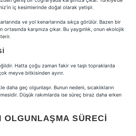
zden geniş bir coğrafyada karşımıza çıkar. Türkiye’de
z’in iç kesimlerinde doğal olarak yetişir.
narlarında ve yol kenarlarında sıkça görülür. Bazen bir
n ortasında karşınıza çıkar. Bu yaygınlık, onun ekolojik
erir.
SI
ğildir. Hatta çoğu zaman fakir ve taşlı topraklarda
ok meyve bitkisinden ayırır.
e daha geç olgunlaşır. Bunun nedeni, sıcaklıkların
mesidir. Düşük rakımlarda ise süreç biraz daha erken
N OLGUNLAŞMA SÜRECI