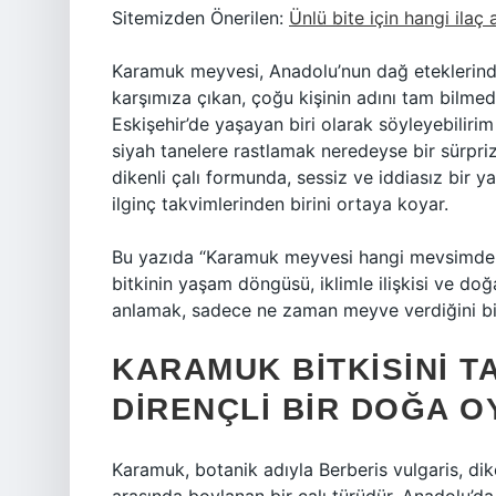
Sitemizden Önerilen:
Ünlü bite için hangi ilaç at
Karamuk meyvesi, Anadolu’nun dağ eteklerinde,
karşımıza çıkan, çoğu kişinin adını tam bilmed
Eskişehir’de yaşayan biri olarak söyleyebilirim
siyah tanelere rastlamak neredeyse bir sürpriz
dikenli çalı formunda, sessiz ve iddiasız bir
ilginç takvimlerinden birini ortaya koyar.
Bu yazıda “Karamuk meyvesi hangi mevsimde ye
bitkinin yaşam döngüsü, iklimle ilişkisi ve doğa
anlamak, sadece ne zaman meyve verdiğini bi
KARAMUK BITKISINI T
DIRENÇLI BIR DOĞA 
Karamuk, botanik adıyla Berberis vulgaris, dik