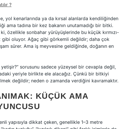
ılır ?
 yol kenarlarında ya da kırsal alanlarda kendiliğinden
iği ama tadına bir kez bakanın unutamadığı bir bitki.
 ki, özellikle sonbahar yürüyüşlerinde bu küçük kırmızı-
 gibi oluyor. Ağaç gibi görkemli değildir; daha çok
 yaşam sürer. Ama iş meyvesine geldiğinde, doğanın en
tişir?” sorusunu sadece yüzeysel bir cevapla değil,
daki yeriyle birlikte ele alacağız. Çünkü bir bitkiyi
lmek değildir; neden o zamanda verdiğini kavramaktır.
ANIMAK: KÜÇÜK AMA
OYUNCUSU
enli yapısıyla dikkat çeken, genellikle 1–3 metre