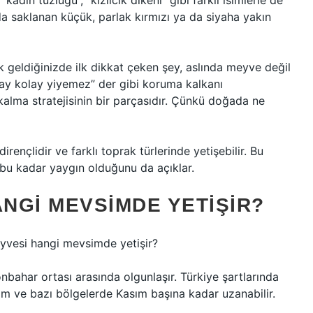
kadın tuzluğu”, “kızılcık dikeni” gibi farklı isimlerle de
ında saklanan küçük, parlak kırmızı ya da siyaha yakın
nk geldiğinizde ilk dikkat çeken şey, aslında meyve değil
olay kolay yiyemez” der gibi koruma kalkanı
alma stratejisinin bir parçasıdır. Çünkü doğada ne
rençlidir ve farklı toprak türlerinde yetişebilir. Bu
bu kadar yaygın olduğunu da açıklar.
NGI MEVSIMDE YETIŞIR?
yvesi hangi mevsimde yetişir?
bahar ortası arasında olgunlaşır. Türkiye şartlarında
m ve bazı bölgelerde Kasım başına kadar uzanabilir.