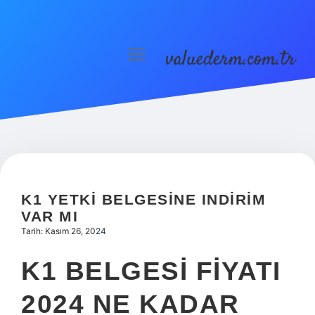
valuederm.com.tr
menüyü
aç
Anasayfa
Gizlilik Politikası
Yasal Uyarı
K1 YETKI BELGESINE INDIRIM
VAR MI
Tarih: Kasım 26, 2024
K1 BELGESI FIYATI
2024 NE KADAR