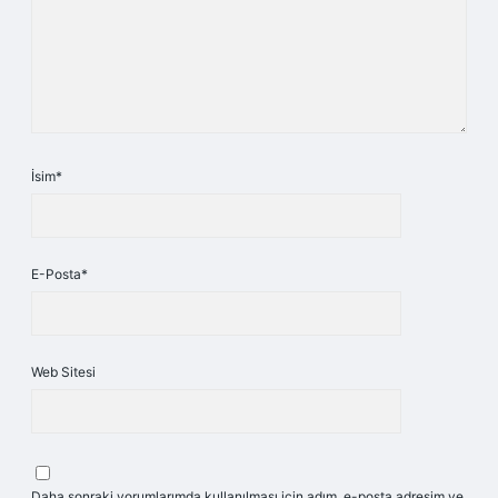
İsim*
E-Posta*
Web Sitesi
Daha sonraki yorumlarımda kullanılması için adım, e-posta adresim ve