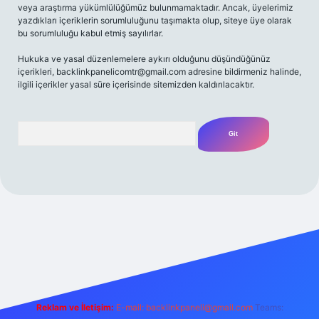
veya araştırma yükümlülüğümüz bulunmamaktadır. Ancak, üyelerimiz
yazdıkları içeriklerin sorumluluğunu taşımakta olup, siteye üye olarak
bu sorumluluğu kabul etmiş sayılırlar.
Hukuka ve yasal düzenlemelere aykırı olduğunu düşündüğünüz
içerikleri,
backlinkpanelicomtr@gmail.com
adresine bildirmeniz halinde,
ilgili içerikler yasal süre içerisinde sitemizden kaldırılacaktır.
Arama
etexper giriş adresi
betexper.xyz
m elexbet
Reklam ve İletişim:
E-mail:
backlinkpaneli@gmail.com
Teams: