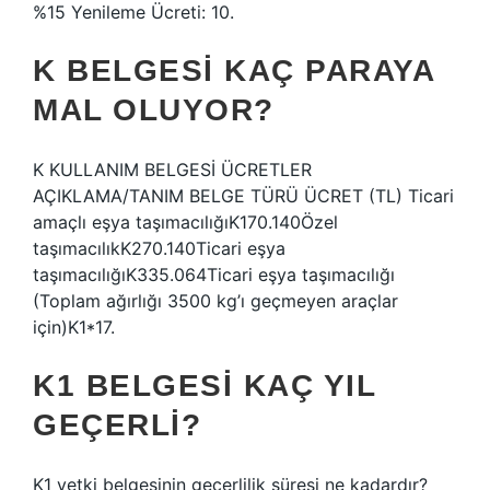
%15 Yenileme Ücreti: 10.
K BELGESI KAÇ PARAYA
MAL OLUYOR?
K KULLANIM BELGESİ ÜCRETLER
AÇIKLAMA/TANIM BELGE TÜRÜ ÜCRET (TL) Ticari
amaçlı eşya taşımacılığıK170.140Özel
taşımacılıkK270.140Ticari eşya
taşımacılığıK335.064Ticari eşya taşımacılığı
(Toplam ağırlığı 3500 kg’ı geçmeyen araçlar
için)K1*17.
K1 BELGESI KAÇ YIL
GEÇERLI?
K1 yetki belgesinin geçerlilik süresi ne kadardır?