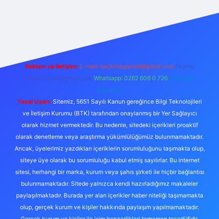
texper giriş adresi
betexper.xyz
m elexbet
Reklam ve İletişim:
E-mail:
backlinkpaneli@gmail.com
Teams:
forumhizmeti@gmail.com
Whatsapp: 0262 606 0 726
Telegram:
@karabul
Yasal Uyarı:
Sitemiz, 5651 Sayılı Kanun gereğince Bilgi Teknolojileri
ve İletişim Kurumu (BTK) tarafından onaylanmış bir Yer Sağlayıcı
olarak hizmet vermektedir. Bu nedenle, sitedeki içerikleri proaktif
olarak denetleme veya araştırma yükümlülüğümüz bulunmamaktadır.
Ancak, üyelerimiz yazdıkları içeriklerin sorumluluğunu taşımakta olup,
siteye üye olarak bu sorumluluğu kabul etmiş sayılırlar. Bu internet
sitesi, herhangi bir marka, kurum veya şahıs şirketi ile hiçbir bağlantısı
bulunmamaktadır. Sitede yalnızca kendi hazırladığımız makaleler
paylaşılmaktadır. Burada yer alan içerikler haber niteliği taşımamakta
olup, gerçek kurum ve kişiler hakkında paylaşım yapılmamaktadır.
Gerçek kurum ve kişiler ile isim benzerlikleri tamamen tesadüfidir.