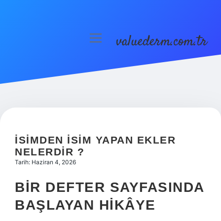
valuederm.com.tr
menüyü
aç
Anasayfa
Gizlilik Politikası
Yasal Uyarı
İSIMDEN ISIM YAPAN EKLER
NELERDIR ?
Tarih: Haziran 4, 2026
BIR DEFTER SAYFASINDA
BAŞLAYAN HIKÂYE