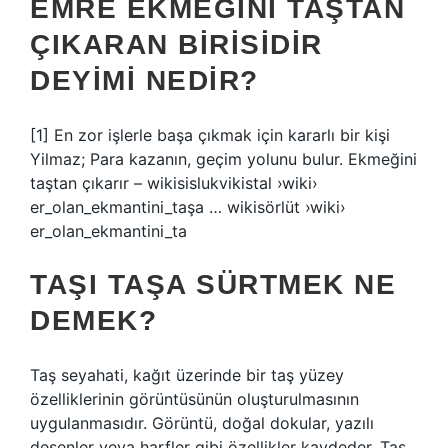
EMRE EKMEĞINI TAŞTAN
ÇIKARAN BIRISIDIR
DEYIMI NEDIR?
[1] En zor işlerle başa çıkmak için kararlı bir kişi
Yilmaz; Para kazanın, geçim yolunu bulur. Ekmeğini
taştan çıkarır – wikisislukvikistal ›wiki›
er_olan_ekmantini_taşa … wikisörlüt ›wiki›
er_olan_ekmantini_ta
TAŞI TAŞA SÜRTMEK NE
DEMEK?
Taş seyahati, kağıt üzerinde bir taş yüzey
özelliklerinin görüntüsünün oluşturulmasının
uygulanmasıdır. Görüntü, doğal dokular, yazılı
desenler veya harfler gibi özellikler kaydeder. Taş