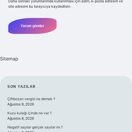
Daha sonraki yorumlarımda kullanılması için adım, e-posta adresim ve
site adresim bu tarayıcıya kaydedilsin.
Sitemap
SIDEBAR
SON YAZILAR
Çiftbozan vergisi ne demek ?
Ağustos 9, 2026
Kuzu kulağı içinde ne var ?
Ağustos 8, 2026
Negatif sayılar gerçek sayılar mı ?