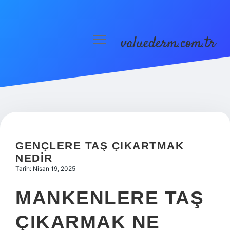
valuederm.com.tr
menüyü
aç
Anasayfa
Gizlilik Politikası
Yasal Uyarı
GENÇLERE TAŞ ÇIKARTMAK
NEDIR
Tarih: Nisan 19, 2025
MANKENLERE TAŞ
ÇIKARMAK NE