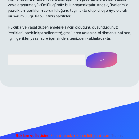
veya araştırma yükümlülüğümüz bulunmamaktadır. Ancak, üyelerimiz
yazdıkları içeriklerin sorumluluğunu taşımakta olup, siteye üye olarak
bu sorumluluğu kabul etmiş sayılırlar.
Hukuka ve yasal düzenlemelere aykırı olduğunu düşündüğünüz
içerikleri,
backlinkpanelicomtr@gmail.com
adresine bildirmeniz halinde,
ilgili içerikler yasal süre içerisinde sitemizden kaldırılacaktır.
Arama
ni giriş
Betexper giriş adresi
betexper.xyz
m elexbet
Reklam ve İletişim:
E-mail:
backlinkpaneli@gmail.com
Teams: