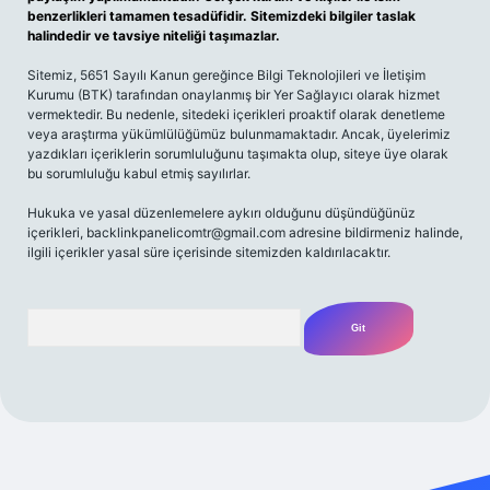
benzerlikleri tamamen tesadüfidir. Sitemizdeki bilgiler taslak
halindedir ve tavsiye niteliği taşımazlar.
Sitemiz, 5651 Sayılı Kanun gereğince Bilgi Teknolojileri ve İletişim
Kurumu (BTK) tarafından onaylanmış bir Yer Sağlayıcı olarak hizmet
vermektedir. Bu nedenle, sitedeki içerikleri proaktif olarak denetleme
veya araştırma yükümlülüğümüz bulunmamaktadır. Ancak, üyelerimiz
yazdıkları içeriklerin sorumluluğunu taşımakta olup, siteye üye olarak
bu sorumluluğu kabul etmiş sayılırlar.
Hukuka ve yasal düzenlemelere aykırı olduğunu düşündüğünüz
içerikleri,
backlinkpanelicomtr@gmail.com
adresine bildirmeniz halinde,
ilgili içerikler yasal süre içerisinde sitemizden kaldırılacaktır.
Arama
ş
Betexper giriş adresi
betexper.xyz
m elexbet