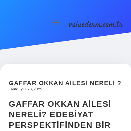
valuederm.com.tr
menüyü
aç
Anasayfa
Gizlilik Politikası
Yasal Uyarı
GAFFAR OKKAN AILESI NERELI ?
Tarih: Eylül 23, 2025
GAFFAR OKKAN AILESI
NERELI? EDEBIYAT
PERSPEKTIFINDEN BIR