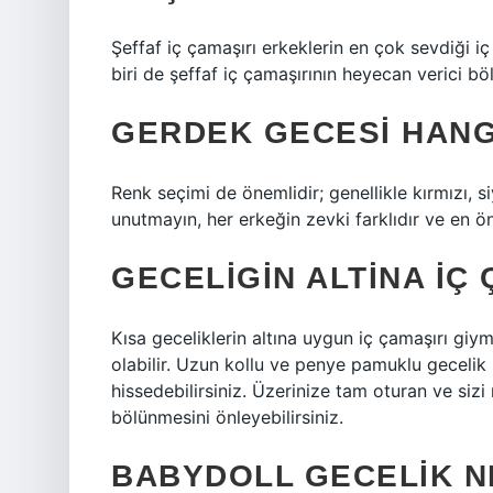
Şeffaf iç çamaşırı erkeklerin en çok sevdiği i
biri de şeffaf iç çamaşırının heyecan verici bö
GERDEK GECESI HANGI
Renk seçimi de önemlidir; genellikle kırmızı, si
unutmayın, her erkeğin zevki farklıdır ve en ö
GECELIGIN ALTINA IÇ 
Kısa geceliklerin altına uygun iç çamaşırı g
olabilir. Uzun kollu ve penye pamuklu gecelik
hissedebilirsiniz. Üzerinize tam oturan ve si
bölünmesini önleyebilirsiniz.
BABYDOLL GECELIK N