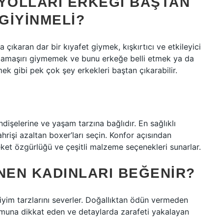
 YOLLARI ERKEĞI BAŞTAN
GIYINMELI?
 çıkaran dar bir kıyafet giymek, kışkırtıcı ve etkileyici
ç çamaşırı giymemek ve bunu erkeğe belli etmek ya da
ek gibi pek çok şey erkekleri baştan çıkarabilir.
ndişelerine ve yaşam tarzına bağlıdır. En sağlıklı
hrişi azaltan boxer’ları seçin. Konfor açısından
reket özgürlüğü ve çeşitli malzeme seçenekleri sunarlar.
NEN KADINLARI BEĞENIR?
iyim tarzlarını severler. Doğallıktan ödün vermeden
umuna dikkat eden ve detaylarda zarafeti yakalayan