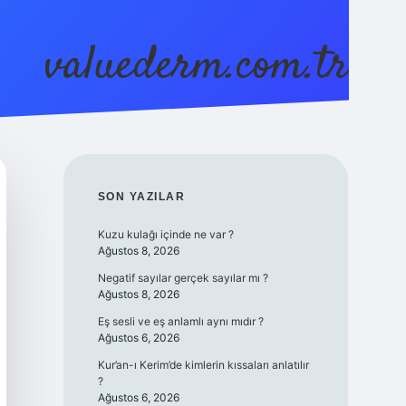
valuederm.com.tr
betci
vdcasino güncel giriş
ilbet casino
ilbet yeni giriş
Betex
SIDEBAR
SON YAZILAR
Kuzu kulağı içinde ne var ?
Ağustos 8, 2026
Negatif sayılar gerçek sayılar mı ?
Ağustos 8, 2026
Eş sesli ve eş anlamlı aynı mıdır ?
Ağustos 6, 2026
Kur’an-ı Kerim’de kimlerin kıssaları anlatılır
?
Ağustos 6, 2026