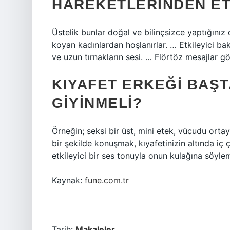
HAREKETLERINDEN ET
Üstelik bunlar doğal ve bilinçsizce yaptığınız 
koyan kadınlardan hoşlanırlar. … Etkileyici ba
ve uzun tırnakların sesi. … Flörtöz mesajlar 
KIYAFET ERKEĞI BAŞT
GIYINMELI?
Örneğin; seksi bir üst, mini etek, vücudu ortaya
bir şekilde konuşmak, kıyafetinizin altında i
etkileyici bir ses tonuyla onun kulağına söylem
Kaynak:
fune.com.tr
Tarih:
Makaleler