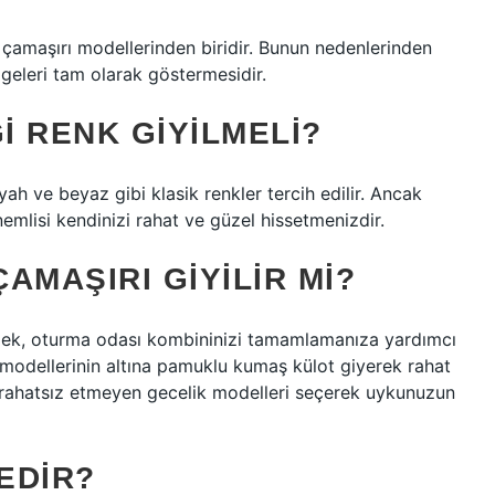
ç çamaşırı modellerinden biridir. Bunun nedenlerinden
lgeleri tam olarak göstermesidir.
 RENK GIYILMELI?
yah ve beyaz gibi klasik renkler tercih edilir. Ancak
nemlisi kendinizi rahat ve güzel hissetmenizdir.
ÇAMAŞIRI GIYILIR MI?
iymek, oturma odası kombininizi tamamlamanıza yardımcı
 modellerinin altına pamuklu kumaş külot giyerek rahat
zi rahatsız etmeyen gecelik modelleri seçerek uykunuzun
EDIR?