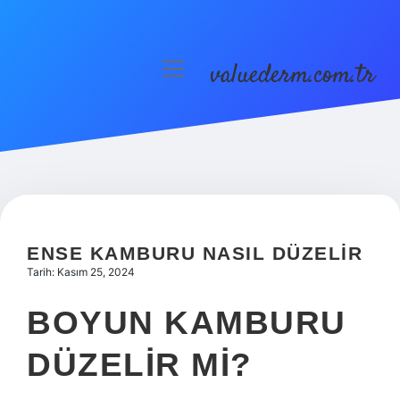
valuederm.com.tr
menüyü
aç
Anasayfa
Gizlilik Politikası
Yasal Uyarı
ENSE KAMBURU NASIL DÜZELIR
Tarih: Kasım 25, 2024
BOYUN KAMBURU
DÜZELIR MI?