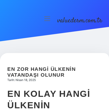
valuederm.com.tr
menüyü
aç
Anasayfa
Gizlilik Politikası
Yasal Uyarı
EN ZOR HANGI ÜLKENIN
VATANDAŞI OLUNUR
Tarih: Nisan 18, 2025
EN KOLAY HANGI
ÜLKENIN