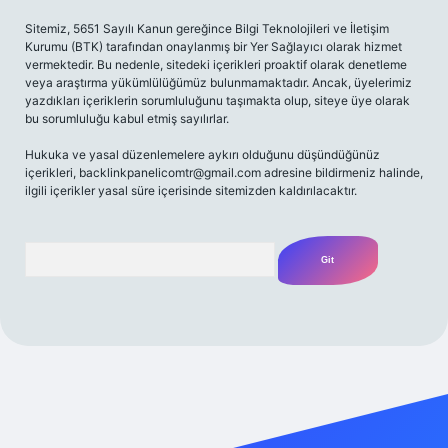
Sitemiz, 5651 Sayılı Kanun gereğince Bilgi Teknolojileri ve İletişim
Kurumu (BTK) tarafından onaylanmış bir Yer Sağlayıcı olarak hizmet
vermektedir. Bu nedenle, sitedeki içerikleri proaktif olarak denetleme
veya araştırma yükümlülüğümüz bulunmamaktadır. Ancak, üyelerimiz
yazdıkları içeriklerin sorumluluğunu taşımakta olup, siteye üye olarak
bu sorumluluğu kabul etmiş sayılırlar.
Hukuka ve yasal düzenlemelere aykırı olduğunu düşündüğünüz
içerikleri,
backlinkpanelicomtr@gmail.com
adresine bildirmeniz halinde,
ilgili içerikler yasal süre içerisinde sitemizden kaldırılacaktır.
Arama
riş
Betexper giriş adresi
betexper.xyz
m elexbet