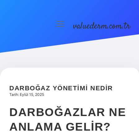
valuederm.com.tr
menüyü
aç
Anasayfa
Gizlilik Politikası
Yasal Uyarı
DARBOĞAZ YÖNETIMI NEDIR
Tarih: Eylül 15, 2025
DARBOĞAZLAR NE
ANLAMA GELIR?