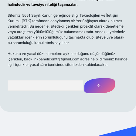
halindedir ve tavsiye niteliği taşımazlar.
Sitemiz, 5651 Sayılı Kanun gereğince Bilgi Teknolojileri ve İletişim
Kurumu (BTK) tarafından onaylanmış bir Yer Sağlayıcı olarak hizmet
vermektedir. Bu nedenle, sitedeki içerikleri proaktif olarak denetleme
veya araştırma yükümlülüğümüz bulunmamaktadır. Ancak, üyelerimiz
yazdıkları içeriklerin sorumluluğunu taşımakta olup, siteye üye olarak
bu sorumluluğu kabul etmiş sayılırlar.
Hukuka ve yasal düzenlemelere aykırı olduğunu düşündüğünüz
içerikleri,
backlinkpanelicomtr@gmail.com
adresine bildirmeniz halinde,
ilgili içerikler yasal süre içerisinde sitemizden kaldırılacaktır.
Arama
xper giriş adresi
betexper.xyz
m elexbet