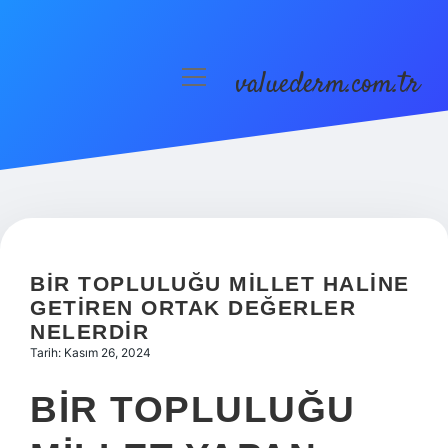
valuederm.com.tr
menüyü
aç
Anasayfa
Gizlilik Politikası
Yasal Uyarı
BIR TOPLULUĞU MILLET HALINE
GETIREN ORTAK DEĞERLER
NELERDIR
Tarih: Kasım 26, 2024
BIR TOPLULUĞU