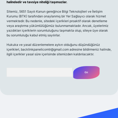
halindedir ve tavsiye niteliği taşımazlar.
Sitemiz, 5651 Sayılı Kanun gereğince Bilgi Teknolojileri ve İletişim
Kurumu (BTK) tarafından onaylanmış bir Yer Sağlayıcı olarak hizmet
vermektedir. Bu nedenle, sitedeki içerikleri proaktif olarak denetleme
veya araştırma yükümlülüğümüz bulunmamaktadır. Ancak, üyelerimiz
yazdıkları içeriklerin sorumluluğunu taşımakta olup, siteye üye olarak
bu sorumluluğu kabul etmiş sayılırlar.
Hukuka ve yasal düzenlemelere aykırı olduğunu düşündüğünüz
içerikleri,
backlinkpanelicomtr@gmail.com
adresine bildirmeniz halinde,
ilgili içerikler yasal süre içerisinde sitemizden kaldırılacaktır.
Arama
exper giriş adresi
betexper.xyz
m elexbet