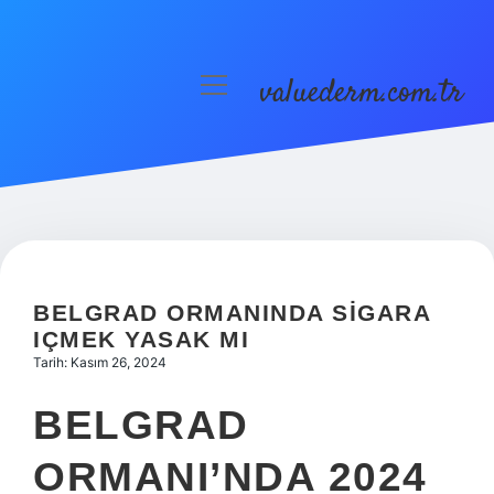
valuederm.com.tr
menüyü
aç
Anasayfa
Gizlilik Politikası
Yasal Uyarı
BELGRAD ORMANINDA SIGARA
IÇMEK YASAK MI
Tarih: Kasım 26, 2024
BELGRAD
ORMANI’NDA 2024