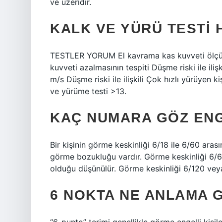
ve üzeridir.
KALK VE YÜRÜ TESTI 
TESTLER YORUM El kavrama kas kuvveti ölçü
kuvveti azalmasının tespiti Düşme riski ile il
m/s Düşme riski ile ilişkili Çok hızlı yürüyen k
ve yürüme testi >13.
KAÇ NUMARA GÖZ ENG
Bir kişinin görme keskinliği 6/18 ile 6/60 ar
görme bozukluğu vardır. Görme keskinliği 6/6
olduğu düşünülür. Görme keskinliği 6/120 veya 
6 NOKTA NE ANLAMA 