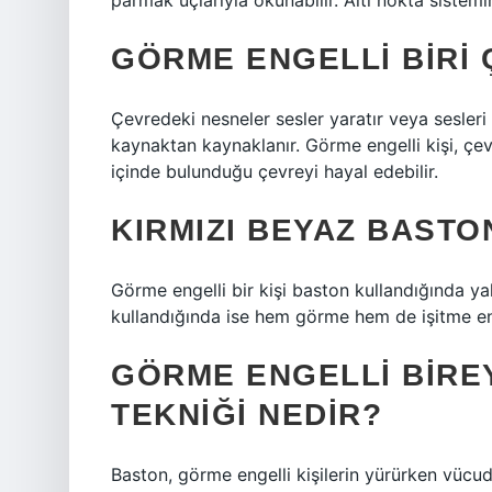
parmak uçlarıyla okunabilir. Altı nokta sistemi
GÖRME ENGELLI BIRI 
Çevredeki nesneler sesler yaratır veya sesleri
kaynaktan kaynaklanır. Görme engelli kişi, çev
içinde bulunduğu çevreyi hayal edebilir.
KIRMIZI BEYAZ BASTO
Görme engelli bir kişi baston kullandığında yal
kullandığında ise hem görme hem de işitme e
GÖRME ENGELLI BIRE
TEKNIĞI NEDIR?
Baston, görme engelli kişilerin yürürken vücu