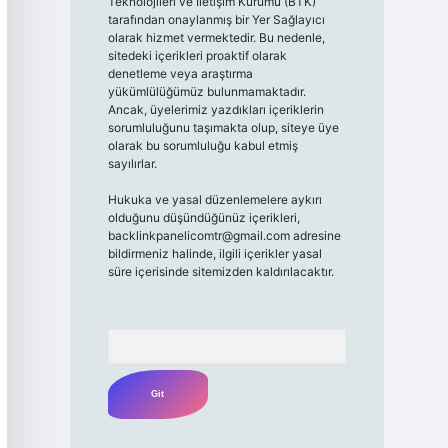
Teknolojileri ve İletişim Kurumu (BTK)
tarafından onaylanmış bir Yer Sağlayıcı
olarak hizmet vermektedir. Bu nedenle,
sitedeki içerikleri proaktif olarak
denetleme veya araştırma
yükümlülüğümüz bulunmamaktadır.
Ancak, üyelerimiz yazdıkları içeriklerin
sorumluluğunu taşımakta olup, siteye üye
olarak bu sorumluluğu kabul etmiş
sayılırlar.
Hukuka ve yasal düzenlemelere aykırı
olduğunu düşündüğünüz içerikleri,
backlinkpanelicomtr@gmail.com
adresine
bildirmeniz halinde, ilgili içerikler yasal
süre içerisinde sitemizden kaldırılacaktır.
Arama