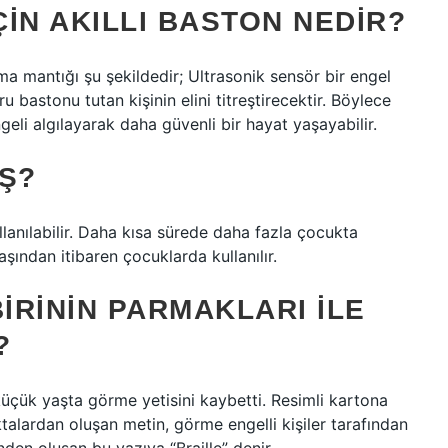
IN AKILLI BASTON NEDIR?
ma mantığı şu şekildedir; Ultrasonik sensör bir engel
 bastonu tutan kişinin elini titreştirecektir. Böylece
eli algılayarak daha güvenli bir hayat yaşayabilir.
Ş?
lanılabilir. Daha kısa sürede daha fazla çocukta
yaşından itibaren çocuklarda kullanılır.
IRININ PARMAKLARI ILE
?
küçük yaşta görme yetisini kaybetti. Resimli kartona
talardan oluşan metin, görme engelli kişiler tarafından