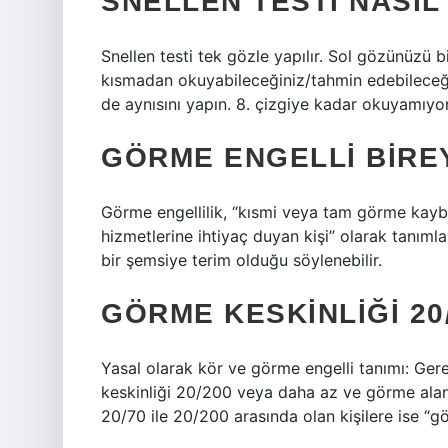
SNELLEN TESTI NASIL 
Snellen testi tek gözle yapılır. Sol gözünüzü 
kısmadan okuyabileceğiniz/tahmin edebileceğin
de aynısını yapın. 8. çizgiye kadar okuyamıyo
GÖRME ENGELLI BIRE
Görme engellilik, “kısmi veya tam görme kaybı
hizmetlerine ihtiyaç duyan kişi” olarak tanıml
bir şemsiye terim olduğu söylenebilir.
GÖRME KESKINLIĞI 20
Yasal olarak kör ve görme engelli tanımı: Ge
keskinliği 20/200 veya daha az ve görme alanı
20/70 ile 20/200 arasında olan kişilere ise “gö