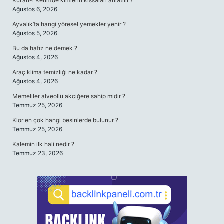
Kur’an-ı Kerim’de kimlerin kıssaları anlatılır ?
Ağustos 6, 2026
Ayvalık’ta hangi yöresel yemekler yenir ?
Ağustos 5, 2026
Bu da hafız ne demek ?
Ağustos 4, 2026
Araç klima temizliği ne kadar ?
Ağustos 4, 2026
Memeliler alveollü akciğere sahip midir ?
Temmuz 25, 2026
Klor en çok hangi besinlerde bulunur ?
Temmuz 25, 2026
Kalemin ilk hali nedir ?
Temmuz 23, 2026