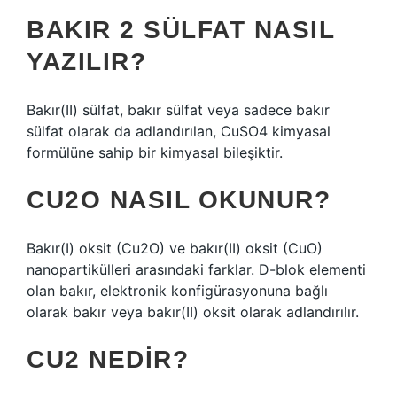
BAKIR 2 SÜLFAT NASIL
YAZILIR?
Bakır(II) sülfat, bakır sülfat veya sadece bakır
sülfat olarak da adlandırılan, CuSO4 kimyasal
formülüne sahip bir kimyasal bileşiktir.
CU2O NASIL OKUNUR?
Bakır(I) oksit (Cu2O) ve bakır(II) oksit (CuO)
nanopartikülleri arasındaki farklar. D-blok elementi
olan bakır, elektronik konfigürasyonuna bağlı
olarak bakır veya bakır(II) oksit olarak adlandırılır.
CU2 NEDIR?