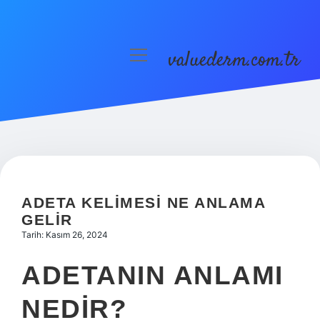
valuederm.com.tr
menüyü
aç
Anasayfa
Gizlilik Politikası
Yasal Uyarı
ADETA KELIMESI NE ANLAMA
GELIR
Tarih: Kasım 26, 2024
ADETANIN ANLAMI
NEDIR?