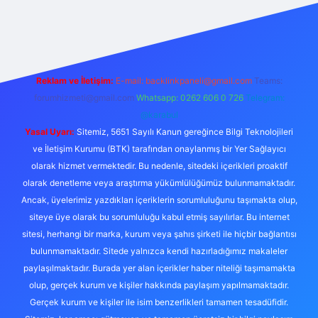
ş
Betexper giriş adresi
betexper.xyz
m elexbet
Reklam ve İletişim:
E-mail:
backlinkpaneli@gmail.com
Teams:
forumhizmeti@gmail.com
Whatsapp: 0262 606 0 726
Telegram:
@karabul
Yasal Uyarı:
Sitemiz, 5651 Sayılı Kanun gereğince Bilgi Teknolojileri
ve İletişim Kurumu (BTK) tarafından onaylanmış bir Yer Sağlayıcı
olarak hizmet vermektedir. Bu nedenle, sitedeki içerikleri proaktif
olarak denetleme veya araştırma yükümlülüğümüz bulunmamaktadır.
Ancak, üyelerimiz yazdıkları içeriklerin sorumluluğunu taşımakta olup,
siteye üye olarak bu sorumluluğu kabul etmiş sayılırlar. Bu internet
sitesi, herhangi bir marka, kurum veya şahıs şirketi ile hiçbir bağlantısı
bulunmamaktadır. Sitede yalnızca kendi hazırladığımız makaleler
paylaşılmaktadır. Burada yer alan içerikler haber niteliği taşımamakta
olup, gerçek kurum ve kişiler hakkında paylaşım yapılmamaktadır.
Gerçek kurum ve kişiler ile isim benzerlikleri tamamen tesadüfidir.