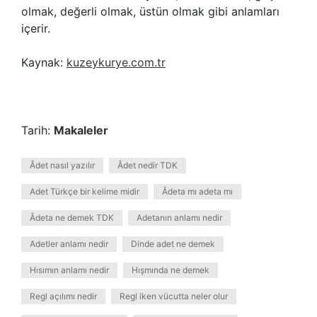
olmak, değerli olmak, üstün olmak gibi anlamları
içerir.
Kaynak:
kuzeykurye.com.tr
Tarih:
Makaleler
Âdet nasıl yazılır
Âdet nedir TDK
Adet Türkçe bir kelime midir
Âdeta mı adeta mı
Âdeta ne demek TDK
Adetanın anlamı nedir
Adetler anlamı nedir
Dinde adet ne demek
Hısımın anlamı nedir
Hışmında ne demek
Regl açılımı nedir
Regl iken vücutta neler olur