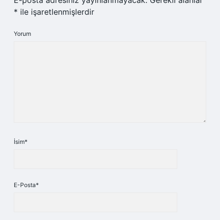
E-posta adresiniz yayınlanmayacak.
Gerekli alanlar
*
ile işaretlenmişlerdir
Yorum
İsim*
E-Posta*