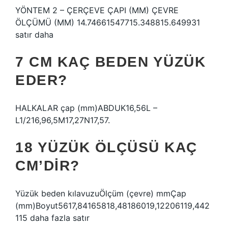
YÖNTEM 2 – ÇERÇEVE ÇAPI (MM) ÇEVRE
ÖLÇÜMÜ (MM) 14.74661547715.348815.649931
satır daha
7 CM KAÇ BEDEN YÜZÜK
EDER?
HALKALAR çap (mm)ABDUK16,56L –
L1/216,96,5M17,27N17,57.
18 YÜZÜK ÖLÇÜSÜ KAÇ
CM’DIR?
Yüzük beden kılavuzuÖlçüm (çevre) mmÇap
(mm)Boyut5617,84165818,48186019,12206119,442
115 daha fazla satır