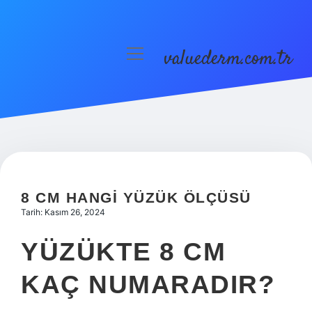
valuederm.com.tr
menüyü
aç
Anasayfa
Gizlilik Politikası
Yasal Uyarı
8 CM HANGI YÜZÜK ÖLÇÜSÜ
Tarih: Kasım 26, 2024
YÜZÜKTE 8 CM
KAÇ NUMARADIR?