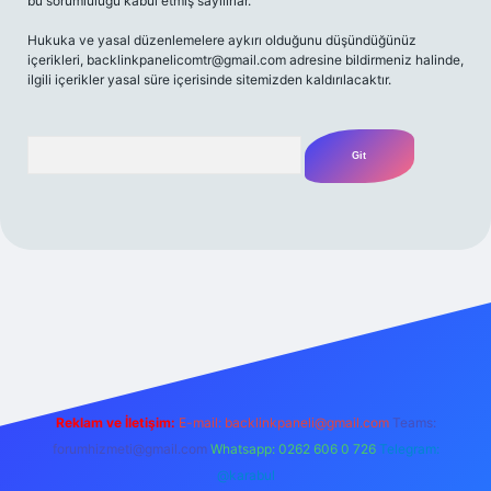
bu sorumluluğu kabul etmiş sayılırlar.
Hukuka ve yasal düzenlemelere aykırı olduğunu düşündüğünüz
içerikleri,
backlinkpanelicomtr@gmail.com
adresine bildirmeniz halinde,
ilgili içerikler yasal süre içerisinde sitemizden kaldırılacaktır.
Arama
etexper giriş adresi
betexper.xyz
m elexbet
Reklam ve İletişim:
E-mail:
backlinkpaneli@gmail.com
Teams:
forumhizmeti@gmail.com
Whatsapp: 0262 606 0 726
Telegram:
@karabul