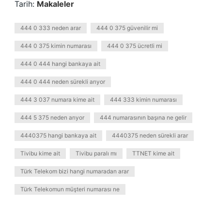
Tarih:
Makaleler
444 0 333 neden arar
444 0 375 güvenilir mi
444 0 375 kimin numarası
444 0 375 ücretli mi
444 0 444 hangi bankaya ait
444 0 444 neden sürekli arıyor
444 3 037 numara kime ait
444 333 kimin numarası
444 5 375 neden arıyor
444 numarasının başına ne gelir
4440375 hangi bankaya ait
4440375 neden sürekli arar
Tivibu kime ait
Tivibu paralı mı
TTNET kime ait
Türk Telekom bizi hangi numaradan arar
Türk Telekomun müşteri numarası ne