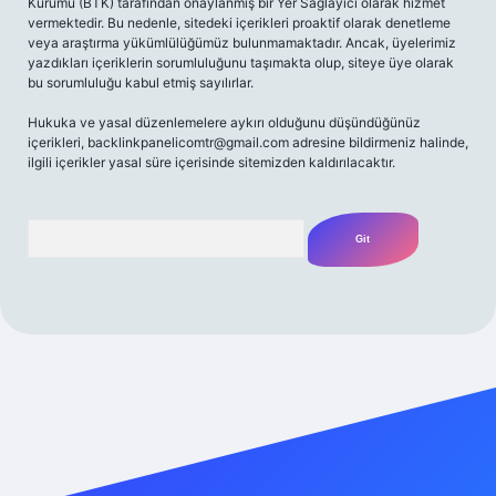
Kurumu (BTK) tarafından onaylanmış bir Yer Sağlayıcı olarak hizmet
vermektedir. Bu nedenle, sitedeki içerikleri proaktif olarak denetleme
veya araştırma yükümlülüğümüz bulunmamaktadır. Ancak, üyelerimiz
yazdıkları içeriklerin sorumluluğunu taşımakta olup, siteye üye olarak
bu sorumluluğu kabul etmiş sayılırlar.
Hukuka ve yasal düzenlemelere aykırı olduğunu düşündüğünüz
içerikleri,
backlinkpanelicomtr@gmail.com
adresine bildirmeniz halinde,
ilgili içerikler yasal süre içerisinde sitemizden kaldırılacaktır.
Arama
etexper giriş adresi
betexper.xyz
m elexbet