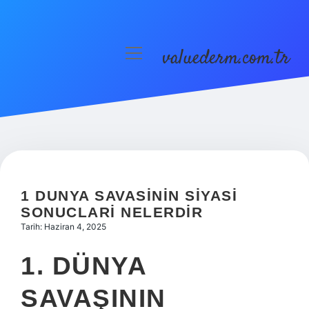
valuederm.com.tr
menüyü
aç
Anasayfa
Gizlilik Politikası
Yasal Uyarı
1 DUNYA SAVASININ SIYASI
SONUCLARI NELERDIR
Tarih: Haziran 4, 2025
1. DÜNYA
SAVAŞININ