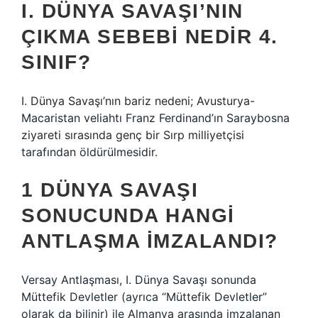
I. DÜNYA SAVAŞI’NIN
ÇIKMA SEBEBI NEDIR 4.
SINIF?
I. Dünya Savaşı’nın bariz nedeni; Avusturya-
Macaristan veliahtı Franz Ferdinand’ın Saraybosna
ziyareti sırasında genç bir Sırp milliyetçisi
tarafından öldürülmesidir.
1 DÜNYA SAVAŞI
SONUCUNDA HANGI
ANTLAŞMA IMZALANDI?
Versay Antlaşması, I. Dünya Savaşı sonunda
Müttefik Devletler (ayrıca “Müttefik Devletler”
olarak da bilinir) ile Almanya arasında imzalanan