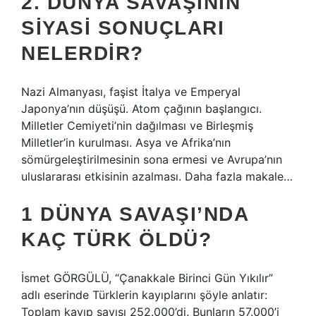
2. DÜNYA SAVAŞININ
SIYASI SONUÇLARI
NELERDIR?
Nazi Almanyası, faşist İtalya ve Emperyal
Japonya’nın düşüşü. Atom çağının başlangıcı.
Milletler Cemiyeti’nin dağılması ve Birleşmiş
Milletler’in kurulması. Asya ve Afrika’nın
sömürgeleştirilmesinin sona ermesi ve Avrupa’nın
uluslararası etkisinin azalması. Daha fazla makale…
1 DÜNYA SAVAŞI’NDA
KAÇ TÜRK ÖLDÜ?
İsmet GÖRGÜLÜ, “Çanakkale Birinci Gün Yıkılır”
adlı eserinde Türklerin kayıplarını şöyle anlatır:
Toplam kayıp sayısı 252.000’di. Bunların 57.000’i