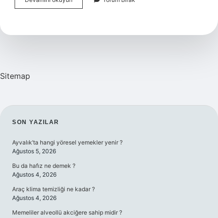
Zül
Celali
Vel
Ikram
Abdestsiz
Okunur
Mu
Sitemap
SIDEBAR
SON YAZILAR
Ayvalık’ta hangi yöresel yemekler yenir ?
Ağustos 5, 2026
Bu da hafız ne demek ?
Ağustos 4, 2026
Araç klima temizliği ne kadar ?
Ağustos 4, 2026
Memeliler alveollü akciğere sahip midir ?