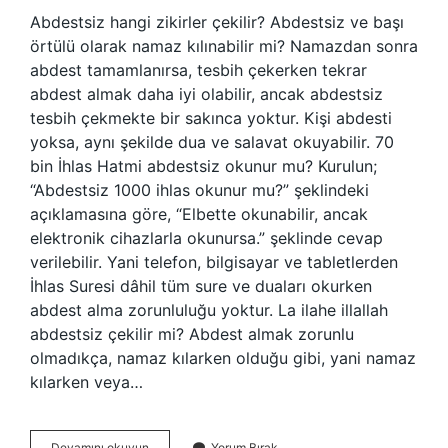
Abdestsiz hangi zikirler çekilir? Abdestsiz ve başı
örtülü olarak namaz kılınabilir mi? Namazdan sonra
abdest tamamlanırsa, tesbih çekerken tekrar
abdest almak daha iyi olabilir, ancak abdestsiz
tesbih çekmekte bir sakınca yoktur. Kişi abdesti
yoksa, aynı şekilde dua ve salavat okuyabilir. 70
bin İhlas Hatmi abdestsiz okunur mu? Kurulun;
“Abdestsiz 1000 ihlas okunur mu?” şeklindeki
açıklamasına göre, “Elbette okunabilir, ancak
elektronik cihazlarla okunursa.” şeklinde cevap
verilebilir. Yani telefon, bilgisayar ve tabletlerden
İhlas Suresi dâhil tüm sure ve duaları okurken
abdest alma zorunluluğu yoktur. La ilahe illallah
abdestsiz çekilir mi? Abdest almak zorunlu
olmadıkça, namaz kılarken olduğu gibi, yani namaz
kılarken veya…
Ya
Devamını okuyun
Yorum Bırak