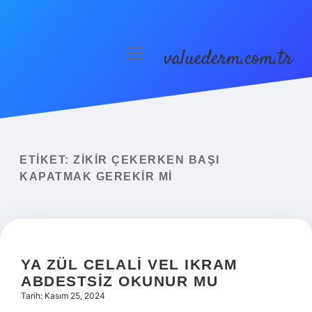
valuederm.com.tr
menüyü
aç
Anasayfa
Gizlilik Politikası
Yasal Uyarı
ETIKET:
ZIKIR ÇEKERKEN BAŞI
KAPATMAK GEREKIR MI
YA ZÜL CELALI VEL IKRAM
ABDESTSIZ OKUNUR MU
Tarih: Kasım 25, 2024