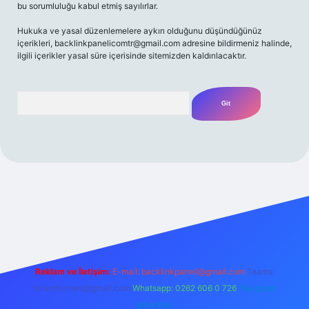
bu sorumluluğu kabul etmiş sayılırlar.
Hukuka ve yasal düzenlemelere aykırı olduğunu düşündüğünüz
içerikleri,
backlinkpanelicomtr@gmail.com
adresine bildirmeniz halinde,
ilgili içerikler yasal süre içerisinde sitemizden kaldırılacaktır.
Arama
t yeni giriş
Betexper giriş adresi
betexper.xyz
m elexbet
Reklam ve İletişim:
E-mail:
backlinkpaneli@gmail.com
Teams:
forumhizmeti@gmail.com
Whatsapp: 0262 606 0 726
Telegram:
@karabul