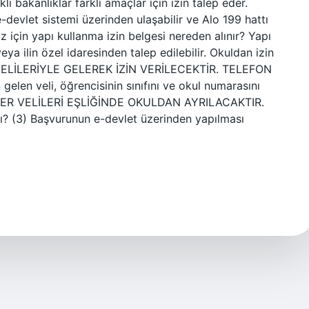
arklı bakanlıklar farklı amaçlar için izin talep eder.
e-devlet sistemi üzerinden ulaşabilir ve Alo 199 hattı
 için yapı kullanma izin belgesi nereden alınır? Yapı
eya ilin özel idaresinden talep edilebilir. Okuldan izin
E VELİLERİYLE GELEREK İZİN VERİLECEKTİR. TELEFON
len veli, öğrencisinin sınıfını ve okul numarasını
İLER VELİLERİ EŞLİĞİNDE OKULDAN AYRILACAKTIR.
mı? (3) Başvurunun e-devlet üzerinden yapılması