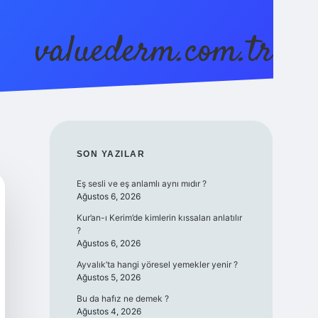
valuederm.com.tr
betci
vdcasino güncel giriş
ilbet casino
ilbet yeni gir
SIDEBAR
SON YAZILAR
Eş sesli ve eş anlamlı aynı mıdır ?
Ağustos 6, 2026
Kur’an-ı Kerim’de kimlerin kıssaları anlatılır
?
Ağustos 6, 2026
Ayvalık’ta hangi yöresel yemekler yenir ?
Ağustos 5, 2026
Bu da hafız ne demek ?
Ağustos 4, 2026