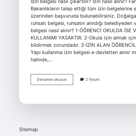
İzin belgesi nasıl çıkartılır? İzin nasıl alınır? F
Bakanlıkların talep ettiği tüm izin belgelerine 
üzerinden başvuruda bulunabilirsiniz. Doğalgaz
ruhsatı belgesi, ruhsatın alındığı belediyeden v
belgesi nasıl alınır? 1-ÖĞRENCİ OKULDA İS
KULLANIMI YASAKTIR. 2-Okula izin almak için ge
bildirmek zorundadır. 3-İZİN ALAN ÖĞRENC
Yapı kullanma izin belgesi e-devletten alınır 
halinde,…
E
Devamını okuyun
2 Yorum
Devletten
Izin
Belgesi
Nasıl
Alınır
Sitemap