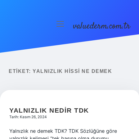
valuederm.com.tr
menüyü
aç
Anasayfa
Gizlilik Politikası
Yasal Uyarı
ETIKET:
YALNIZLIK HISSI NE DEMEK
YALNIZLIK NEDIR TDK
Tarih: Kasım 26, 2024
Yalnızlık ne demek TDK? TDK Sözlüğüne göre
yalnızlık kelimesi “tek başına olma durumu,