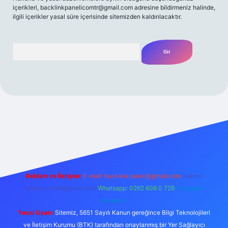
içerikleri,
backlinkpanelicomtr@gmail.com
adresine bildirmeniz halinde,
ilgili içerikler yasal süre içerisinde sitemizden kaldırılacaktır.
Arama
t yeni giriş
Betexper giriş adresi
betexper.xyz
m elexbet
Reklam ve İletişim:
E-mail:
backlinkpaneli@gmail.com
Teams:
forumhizmeti@gmail.com
Whatsapp: 0262 606 0 726
Telegram:
@karabul
Yasal Uyarı:
Sitemiz, 5651 Sayılı Kanun gereğince Bilgi Teknolojileri
ve İletişim Kurumu (BTK) tarafından onaylanmış bir Yer Sağlayıcı